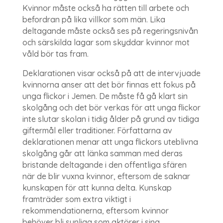
Kvinnor måste också ha rätten till arbete och
befordran på lika villkor som män. Lika
deltagande måste också ses på regeringsnivån
och särskilda lagar som skyddar kvinnor mot
våld bör tas fram.
Deklarationen visar också på att de intervjuade
kvinnorna anser att det bör finnas ett fokus på
unga flickor i Jemen. De måste få gå klart sin
skolgång och det bör verkas för att unga flickor
inte slutar skolan i tidig ålder på grund av tidiga
giftermål eller traditioner. Författarna av
deklarationen menar att unga flickors uteblivna
skolgång går att länka samman med deras
bristande deltagande i den offentliga sfären
när de blir vuxna kvinnor, eftersom de saknar
kunskapen för att kunna delta. Kunskap
framträder som extra viktigt i
rekommendationerna, eftersom kvinnor
behöver bli synliga som aktörer i sina