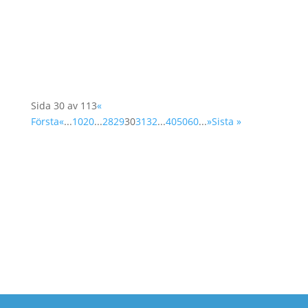
fredsinfluencers med att planera sina
fredsinsatser på alternativa sätt för att nå ut
till andra...
Sida 30 av 113
«
Första
«
...
10
20
...
28
29
30
31
32
...
40
50
60
...
»
Sista »