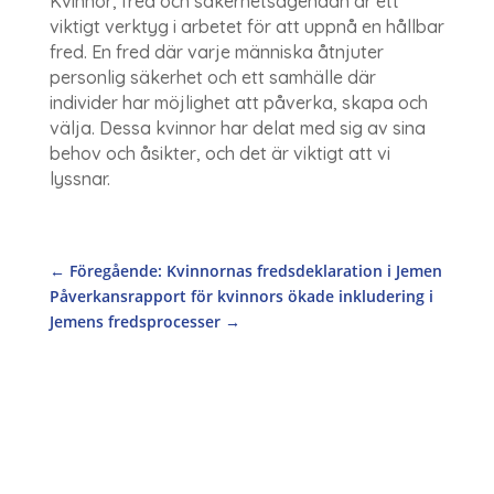
Kvinnor, fred och säkerhetsagendan är ett
viktigt verktyg i arbetet för att uppnå en hållbar
fred. En fred där varje människa åtnjuter
personlig säkerhet och ett samhälle där
individer har möjlighet att påverka, skapa och
välja. Dessa kvinnor har delat med sig av sina
behov och åsikter, och det är viktigt att vi
lyssnar.
←
Föregående: Kvinnornas fredsdeklaration i Jemen
Påverkansrapport för kvinnors ökade inkludering i
Jemens fredsprocesser
→