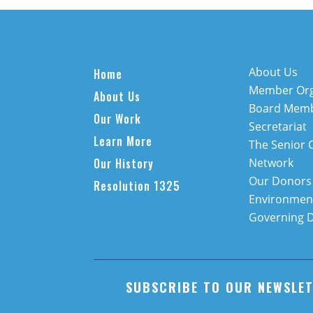
About Us
Home
Member Org
About Us
Board Mem
Our Work
Secretariat
Learn More
The Senior 
Our History
Network
Our Donors
Resolution 1325
Environment
Governing 
SUBSCRIBE TO OUR NEWSLE