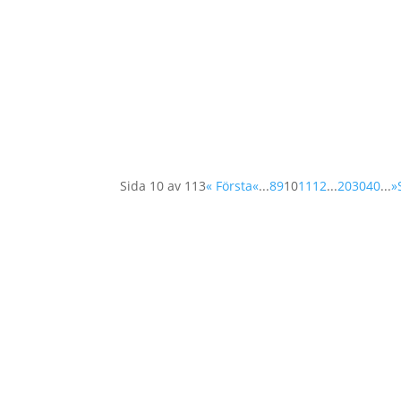
Den 20 oktober höll FN:s säkerhetsråd den 
motstånd och ledarskap som ett sätt att ban
Sida 10 av 113
« Första
«
...
8
9
10
11
12
...
20
30
40
...
»