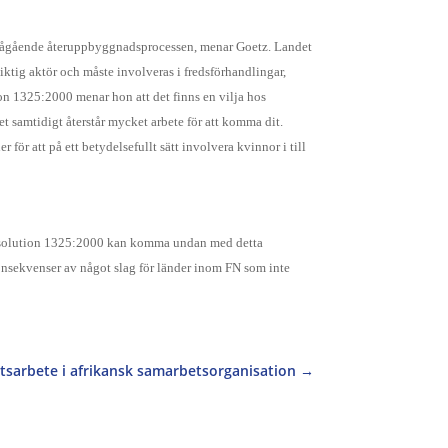
den pågående återuppbyggnadsprocessen, menar Goetz. Landet
ktig aktör och måste involveras i fredsförhandlingar,
on 1325:2000 menar hon att det finns en vilja hos
 samtidigt återstår mycket arbete för att komma dit.
ör att på ett betydelsefullt sätt involvera kvinnor i till
av resolution 1325:2000 kan komma undan med detta
onsekvenser av något slag för länder inom FN som inte
etsarbete i afrikansk samarbetsorganisation
→