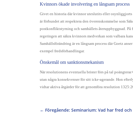
Kvinnors ökade involvering en långsam process
Givet en historia där kvinnor uteslutits eller osynliggjo
är förbundet att respektera den överenskommelse som Säker
postkonfliktstyrning och samhällets återuppbyggnad.
På 
regeringen att säkra kvinnors medverkan som valbara kandi
Samhällsförändring är en långsam process där Goetz anser at
exempel fredsförhandlingar.
Önskemål om sanktionsmekanism
När resolutionens eventuella brister förs på tal poängtera
utan några konsekvenser för sitt icke-agerande. Hon efte
vidtar aktiva åtgärder för att genomföra resolution 1325:
←
Föregående: Seminarium: Vad har fred och