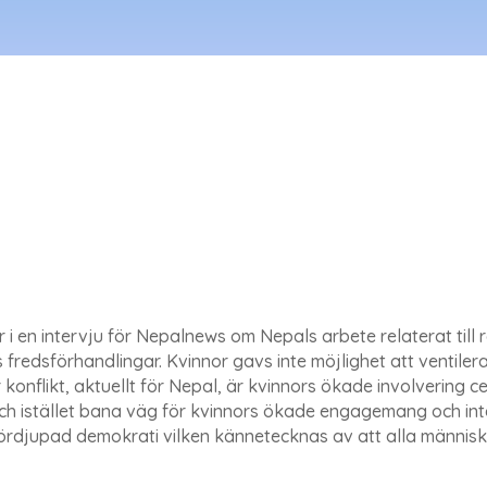
i en intervju för Nepalnews om Nepals arbete relaterat till r
 fredsförhandlingar. Kvinnor gavs inte möjlighet att ventile
onflikt, aktuellt för Nepal, är kvinnors ökade involvering c
h istället bana väg för kvinnors ökade engagemang och integr
ördjupad demokrati vilken kännetecknas av att alla människ