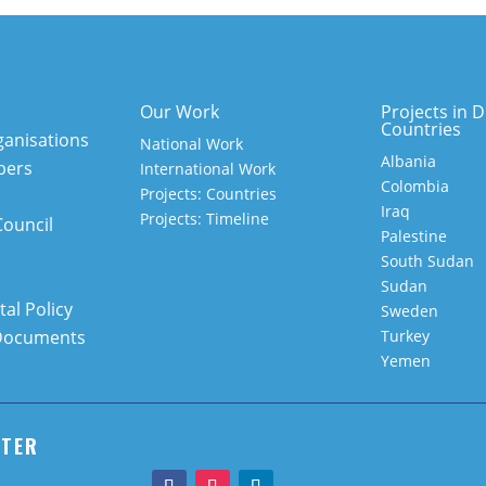
Our Work
Projects in D
Countries
anisations
National Work
Albania
bers
International Work
Colombia
Projects: Countries
Iraq
Projects: Timeline
Council
Palestine
South Sudan
Sudan
al Policy
Sweden
Documents
Turkey
Yemen
TTER