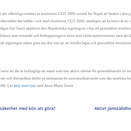
rts i det offentliga rummet är resolution 1325:2000 central för Nepal att beakta i 
hetsrådet har träffat i och med resolution 1325:2000, nämligen att kvinnor är en vi
frågan hur Goetz upplever den Nepalesiska regeringens vilja att genomföra resoluti
dater, som röstande och förhoppningsvis även som valda representanter, men att det
t regeringen måste göra mycket mer än att instifta lagar och genomföra resolutioner f
r Goetz att det är beklagligt att stater som inte aktivt arbetar för genomförandet 
rlyser och förespråkar därför en mekanism för ansvarsutkrävande som ska innebära k
2000.
Läs
hela intervjun
med Anne-Marie Goetz.
 säkerhet med kön att göra?
Aktivt jämställdh