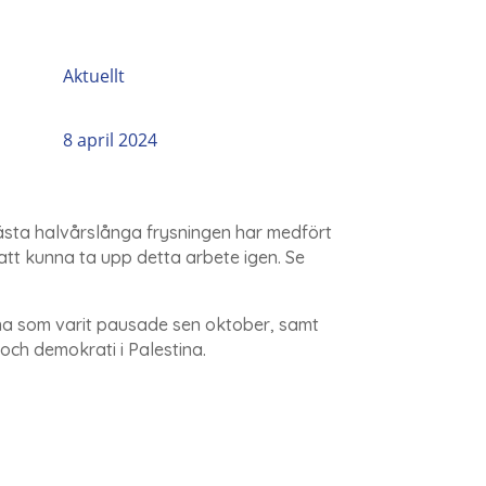
Aktuellt
8 april 2024
 nästa halvårslånga frysningen har medfört
att kunna ta upp detta arbete igen. Se
na som varit pausade sen oktober, samt
ed och demokrati i Palestina.