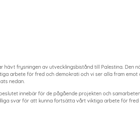
ar hävt frysningen av utvecklingsbistånd till Palestina. Den
iga arbete för fred och demokrati och vi ser alla fram emot 
kats nedan.
 beslutet innebär för de pågående projekten och samarbete
tydliga svar för att kunna fortsätta vårt viktiga arbete för fr