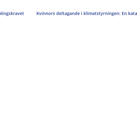
mlingskravet
Kvinnors deltagande i klimatstyrningen: En kata
ikesminister till Israel och Palestina. Resan är ett viktigt tillfälle 
ärför vill vi svenska organisationer med stort engagemang i den...