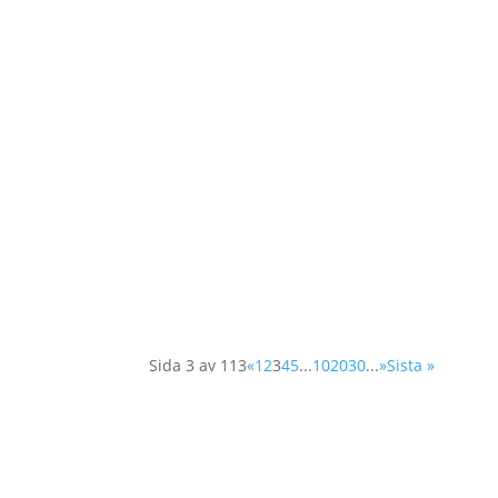
I ett öppet brev undertecknad av 340 civil
(Development Assistance Committee) för a
Sida 3 av 113
«
1
2
3
4
5
...
10
20
30
...
»
Sista »