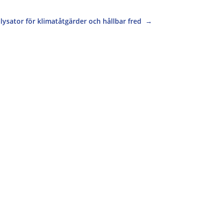
lysator för klimatåtgärder och hållbar fred
→
för ministern att samtala med olika aktörer