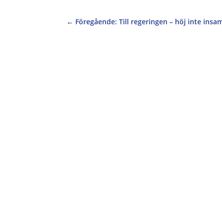
←
Föregående: Till regeringen – höj inte insa
I dagarna reser du i egenskap av Sveriges utr
och att tydliggöra Sveriges ståndpunkter. D