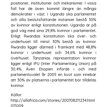
positioner, institutioner och mekanismer. I vissa
fall har de även kommit längre än många
demokratier i väst. I Uganda ska parlamentet
och alla beslutsfattande instanser bestå 30%
av kvinnor enligt konstitutionen. Uganda är på
god väg med sina 29,8% kvinnor i parlamentet.
Enligt Rwandas konstitution ska över- och
underhuset till minst 30% bestå av kvinnor.
Rwanda ligger därmed i framkant med 48,8%
kvinnor i underhuset och 34,6% kvinnor i
överhuset. Tanzanias representation kvinnor
ligger enligt IPU (Inter Parliamentary Union) på
30,4%. Även Etiopien införde i och med
parlamentsvalet år 2005 en kvot som innebär
att 30% av platserna i parlamentet bör tilldelas
kvinnor.
Källor:
http://allafrica.com/stories/200708211234.html
071009