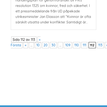
handlingsplan för genomförandet av FN:s
resolution 1325 om kvinnor, fred och säkerhet. I
ett pressmeddelande från UD påpekade
utrikesminister Jan Eliasson att "Kvinnor är ofta
särskilt utsatta under konflikter. Samtidigt är...
Sida 112 av 113
«
Första
«
...
10
20
30
...
109
110
111
112
113