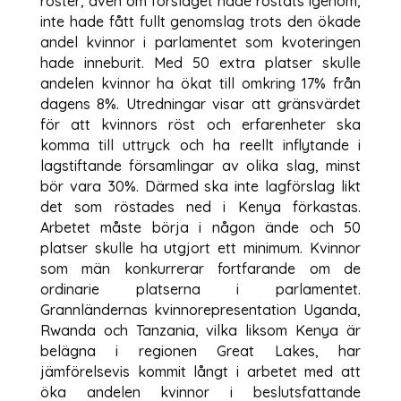
röster, även om förslaget hade röstats igenom,
inte hade fått fullt genomslag trots den ökade
andel kvinnor i parlamentet som kvoteringen
hade inneburit. Med 50 extra platser skulle
andelen kvinnor ha ökat till omkring 17% från
dagens 8%. Utredningar visar att gränsvärdet
för att kvinnors röst och erfarenheter ska
komma till uttryck och ha reellt inflytande i
lagstiftande församlingar av olika slag, minst
bör vara 30%. Därmed ska inte lagförslag likt
det som röstades ned i Kenya förkastas.
Arbetet måste börja i någon ände och 50
platser skulle ha utgjort ett minimum. Kvinnor
som män konkurrerar fortfarande om de
ordinarie platserna i parlamentet.
Grannländernas kvinnorepresentation Uganda,
Rwanda och Tanzania, vilka liksom Kenya är
belägna i regionen Great Lakes, har
jämförelsevis kommit långt i arbetet med att
öka andelen kvinnor i beslutsfattande