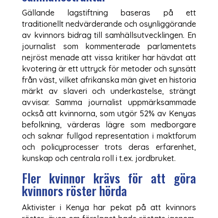
Gällande lagstiftning baseras på ett
traditionellt nedvärderande och osynliggörande
av kvinnors bidrag till samhällsutvecklingen. En
journalist som kommenterade parlamentets
nejröst menade att vissa kritiker har hävdat att
kvotering är ett uttryck för metoder och synsätt
från väst, vilket afrikanska män givet en historia
märkt av slaveri och underkastelse, strängt
avvisar. Samma journalist uppmärksammade
också att kvinnorna, som utgör 52% av Kenyas
befolkning, värderas lägre som medborgare
och saknar fullgod representation i maktforum
och policyprocesser trots deras erfarenhet,
kunskap och centrala roll i t.ex. jordbruket.
Fler kvinnor krävs för att göra
kvinnors röster hörda
Aktivister i Kenya har pekat på att kvinnors