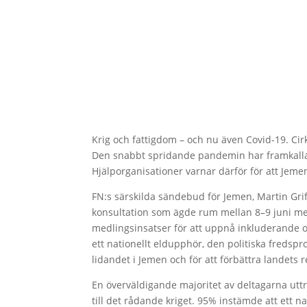
Krig och fattigdom – och nu även Covid-19. Ci
Den snabbt spridande pandemin har framkallat 
Hjälporganisationer varnar därför för att Jeme
FN:s särskilda sändebud för Jemen, Martin Griff
konsultation som ägde rum mellan 8–9 juni me
medlingsinsatser för att uppnå inkluderande oc
ett nationellt eldupphör, den politiska freds
lidandet i Jemen och för att förbättra landets 
En överväldigande majoritet av deltagarna utt
till det rådande kriget. 95% instämde att ett 