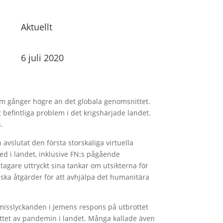
Aktuellt
6 juli 2020
fem gånger högre än det globala genomsnittet.
befintliga problem i det krigshärjade landet.
.
avslutat den första storskaliga virtuella
d i landet, inklusive FN:s pågående
agare uttryckt sina tankar om utsikterna för
ska åtgärder för att avhjälpa det humanitära
 misslyckanden i Jemens respons på utbrottet
rottet av pandemin i landet. Många kallade även