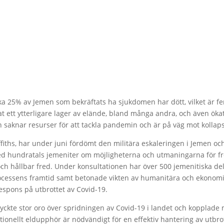
rka 25% av Jemen som bekräftats ha sjukdomen har dött, vilket är 
ett ytterligare lager av elände, bland många andra, och även ökat 
n saknar resurser för att tackla pandemin och är på väg mot kollaps
iths, har under juni fördömt den militära eskaleringen i Jemen och 
d hundratals jemeniter om möjligheterna och utmaningarna för fre
h hållbar fred. Under konsultationen har över 500 jemenitiska delt
processens framtid samt betonade vikten av humanitära och ekonomi
respons på utbrottet av Covid-19.
ryckte stor oro över spridningen av Covid-19 i landet och kopplade
nationellt eldupphör är nödvändigt för en effektiv hantering av utb