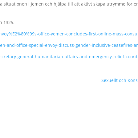
ära situationen i Jemen och hjälpa till att aktivt skapa utrymme för e
on 1325.
-envoy%E2%80%99s-office-yemen-concludes-first-online-mass-consul
en-and-office-special-envoy-discuss-gender-inclusive-ceasefires-
secretary-general-humanitarian-affairs-and-emergency-relief-coor
Sexuellt och Kön