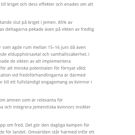
till kriget och dess effekter och enades om att
tande slut på kriget i Jemen. 85% av
av deltagarna pekade även på vikten av fredlig
rer som ägde rum mellan 15–16 juni då även
ande eldupphörsavtal och samhällssäkerhet, i
onade de vikten av att implementera
för att minska potentialen för förnyat våld;
ation vid fredsförhandlingarna är därmed
r till ett fullständigt engagemang av kvinnor i
 om ämnen som är relevanta för
pa och integrera jemenitiska kvinnors insikter
opp om fred. Det gör den dagliga kampen för
de för landet. Omvärlden står härmed inför ett