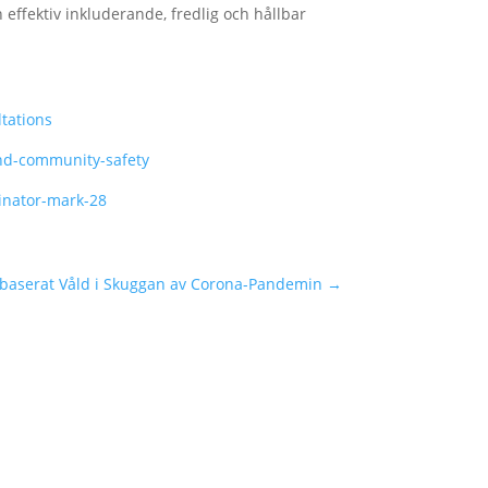
n effektiv inkluderande, fredlig och hållbar
tations
and-community-safety
dinator-mark-28
sbaserat Våld i Skuggan av Corona-Pandemin
→