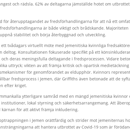
 ångest och rädsla. 62% av deltagarna jämställde hotet om utbrottet 
öd för återupptagandet av fredsförhandlingarna för att nå ett omfat
redsförhandlingarna är både viktigt och brådskande. Majoriteten 
 uppnå stabilitet och börja återbyggnad och utveckling.
n ett tvådagars virtuellt möte med jemenitiska kvinnliga fredsaktö
n deltog. Konsultationen fokuserade specifikt på ett könsinkluder
ing och deras meningsfulla deltagande i fredsprocessen. Vidare bet
ka uttryck; vikten av att främja kritisk och opartisk medietäckning 
gsmekanismer för genomförandet av eldupphör. Kvinnors represent
lbar fredsprocess i Jemen, där Griffiths även betonade att de syfta
 efter kriget.
 sammankalla ytterligare samråd med en mängd jemenitiska kvinnor
a institutioner, lokal styrning och säkerhetsarrangemang. Att åbero
 kärnan för att aktivt främja inkludering.
pptrappningen i Jemen orättfärdig och strider mot jemeniternas h
nsträngningarna att hantera utbrottet av Covid-19 som är förödan