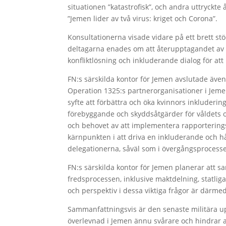
situationen ”katastrofisk”, och andra uttryckte
”Jemen lider av två virus: kriget och Corona”.
Konsultationerna visade vidare på ett brett st
deltagarna enades om att återupptagandet av f
konfliktlösning och inkluderande dialog för att
FN:s särskilda kontor för Jemen avslutade äve
Operation 1325:s partnerorganisationer i Jeme
syfte att förbättra och öka kvinnors inkluder
förebyggande och skyddsåtgärder för våldets oli
och behovet av att implementera rapporterin
kärnpunkten i att driva en inkluderande och hål
delegationerna, såväl som i övergångsprocessen
FN:s särskilda kontor för Jemen planerar att
fredsprocessen, inklusive maktdelning, statlig
och perspektiv i dessa viktiga frågor är därmed
Sammanfattningsvis är den senaste militära u
överlevnad i Jemen ännu svårare och hindrar a