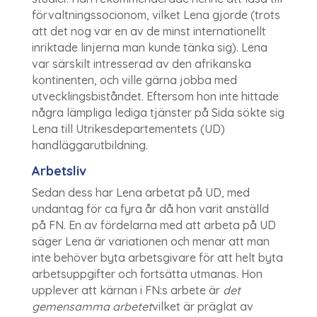
förvaltningssocionom, vilket Lena gjorde (trots
att det nog var en av de minst internationellt
inriktade linjerna man kunde tänka sig). Lena
var särskilt intresserad av den afrikanska
kontinenten, och ville gärna jobba med
utvecklingsbiståndet. Eftersom hon inte hittade
några lämpliga lediga tjänster på Sida sökte sig
Lena till Utrikesdepartementets (UD)
handläggarutbildning.
Arbetsliv
Sedan dess har Lena arbetat på UD, med
undantag för ca fyra år då hon varit anställd
på FN. En av fördelarna med att arbeta på UD
säger Lena är variationen och menar att man
inte behöver byta arbetsgivare för att helt byta
arbetsuppgifter och fortsätta utmanas. Hon
upplever att kärnan i FN:s arbete är
det
gemensamma arbetet
vilket är präglat av