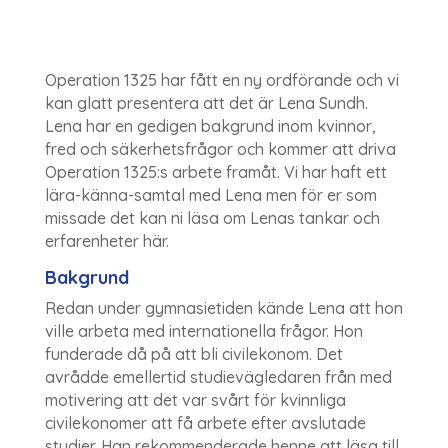
Operation 1325 har fått en ny ordförande och vi
kan glatt presentera att det är Lena Sundh.
Lena har en gedigen bakgrund inom kvinnor,
fred och säkerhetsfrågor och kommer att driva
Operation 1325:s arbete framåt. Vi har haft ett
lära-känna-samtal med Lena men för er som
missade det kan ni läsa om Lenas tankar och
erfarenheter här.
Bakgrund
Redan under gymnasietiden kände Lena att hon
ville arbeta med internationella frågor. Hon
funderade då på att bli civilekonom. Det
avrådde emellertid studievägledaren från med
motivering att det var svårt för kvinnliga
civilekonomer att få arbete efter avslutade
studier. Han rekommenderade henne att läsa till