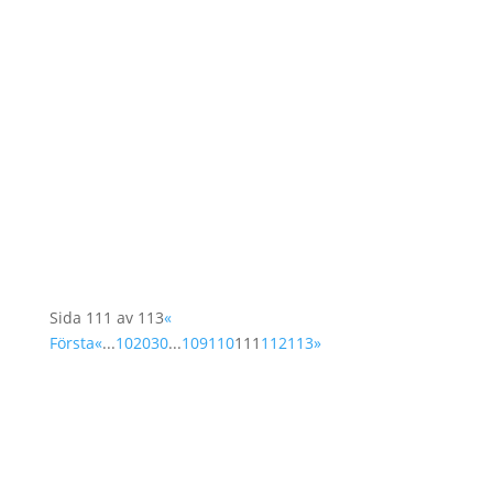
”Women as Peace Makers” var rubriken på det
seminarium på svenska generalkonsulatet i
Istanbul där kvinnor från Israel och Palestina
möttes i mitten av mars för att genom
resolution 1325 diskutera hur man kan skapa
dialog och samarbete i regionen. Seminariet
leddes av...
Sida 111 av 113
«
Första
«
...
10
20
30
...
109
110
111
112
113
»