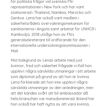
för politiska frågor vid svenska FN-
representationen i New York och har varit
stationerad i Thailand, Namibia, Marocko och
Genève. Lena har också varit medlem i
säkerhetsrådets övervakningsmekanism för
sanktionerna i Angola samt arbetat för UNHCR i
Kambodja. 2018 utsågs hon av FN:s
generalsekreterare till ordförande för den
internationella undersökningskommissionen i
Mali.
Mot bakgrund av Lenas arbete med just
kvinnor, fred och säkerhet frågade vi ifall hon
upplevt några särskilda utmaningar i sitt arbete
som diplomat på grund av att hon är kvinna.
Lena förklarade att hon inte upplevt några
särskilda utmaningar av den anledningen, men
att det kändes svårt att bli ambassadör då
hela branschen var mansdominerad. Ibland har
hon också har haft nytta av att vara kvinna,