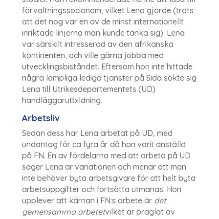
förvaltningssocionom, vilket Lena gjorde (trots
att det nog var en av de minst internationellt
inriktade linjerna man kunde tänka sig). Lena
var särskilt intresserad av den afrikanska
kontinenten, och ville gärna jobba med
utvecklingsbiståndet. Eftersom hon inte hittade
några lämpliga lediga tjänster på Sida sökte sig
Lena till Utrikesdepartementets (UD)
handläggarutbildning.
Arbetsliv
Sedan dess har Lena arbetat på UD, med
undantag för ca fyra år då hon varit anställd
på FN. En av fördelarna med att arbeta på UD
säger Lena är variationen och menar att man
inte behöver byta arbetsgivare för att helt byta
arbetsuppgifter och fortsätta utmanas. Hon
upplever att kärnan i FN:s arbete är
det
gemensamma arbetet
vilket är präglat av