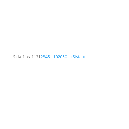
Våren 2025 utlyses två praktikplatser hos
Operation 1325 En kommunikationspraktikant
med inriktning sociala medier & insamling En
organisationspraktikant med inriktning
organisationsutveckling Plats:...
Sida 1 av 113
1
2
3
4
5
...
10
20
30
...
»
Sista »