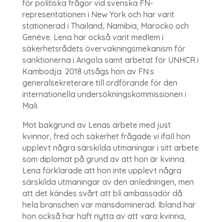
för politiska frågor vid svenska FN-
representationen i New York och har varit
stationerad i Thailand, Namibia, Marocko och
Genève. Lena har också varit medlem i
säkerhetsrådets övervakningsmekanism för
sanktionerna i Angola samt arbetat för UNHCR i
Kambodja. 2018 utsågs hon av FN:s
generalsekreterare till ordförande för den
internationella undersökningskommissionen i
Mali.
Mot bakgrund av Lenas arbete med just
kvinnor, fred och säkerhet frågade vi ifall hon
upplevt några särskilda utmaningar i sitt arbete
som diplomat på grund av att hon är kvinna.
Lena förklarade att hon inte upplevt några
särskilda utmaningar av den anledningen, men
att det kändes svårt att bli ambassadör då
hela branschen var mansdominerad. Ibland har
hon också har haft nytta av att vara kvinna,