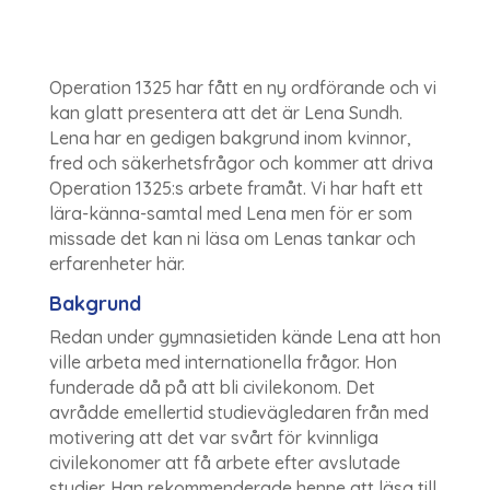
Operation 1325 har fått en ny ordförande och vi
kan glatt presentera att det är Lena Sundh.
Lena har en gedigen bakgrund inom kvinnor,
fred och säkerhetsfrågor och kommer att driva
Operation 1325:s arbete framåt. Vi har haft ett
lära-känna-samtal med Lena men för er som
missade det kan ni läsa om Lenas tankar och
erfarenheter här.
Bakgrund
Redan under gymnasietiden kände Lena att hon
ville arbeta med internationella frågor. Hon
funderade då på att bli civilekonom. Det
avrådde emellertid studievägledaren från med
motivering att det var svårt för kvinnliga
civilekonomer att få arbete efter avslutade
studier. Han rekommenderade henne att läsa till