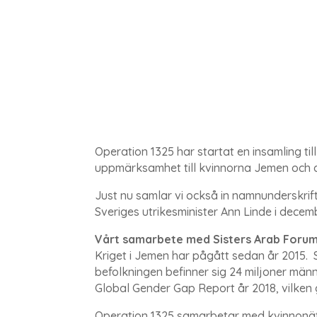
Operation 1325 har startat en insamling till
uppmärksamhet till kvinnorna Jemen och de
Just nu samlar vi också in namnunderskrifte
Sveriges utrikesminister Ann Linde i decem
Vårt samarbete med Sisters Arab Foru
Kriget i Jemen har pågått sedan år 2015.
befolkningen befinner sig 24 miljoner männ
Global Gender Gap Report år 2018, vilken
Operation 1325 samarbetar med kvinnonätve