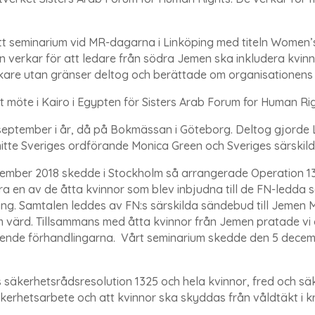
ett seminarium vid MR-dagarna i Linköping med titeln Women’
verkar för att ledare från södra Jemen ska inkludera kvinnor 
are utan gränser deltog och berättade om organisationens h
 ett möte i Kairo i Egypten för Sisters Arab Forum for Human Ri
 september i år, då på Bokmässan i Göteborg. Deltog gjorde 
te Sveriges ordförande Monica Green och Sveriges särskild
cember 2018 skedde i Stockholm så arrangerade Operation 13
ra en av de åtta kvinnor som blev inbjudna till de FN-ledd
ng. Samtalen leddes av FN:s särskilda sändebud till Jemen M
 värd. Tillsammans med åtta kvinnor från Jemen pratade vi 
ående förhandlingarna.
Vårt seminarium skedde den 5 decem
s säkerhetsrådsresolution 1325 och hela kvinnor, fred och s
 säkerhetsarbete och att kvinnor ska skyddas från våldtäkt i kr