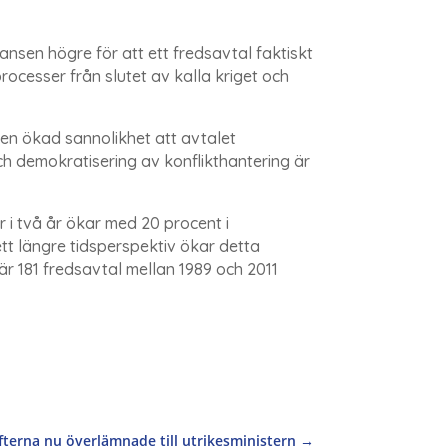
hansen högre för att ett fredsavtal faktiskt
rocesser från slutet av kalla kriget och
en ökad sannolikhet att avtalet
ch demokratisering av konflikthantering är
r i två år ökar med 20 procent i
tt längre tidsperspektiv ökar detta
där 181 fredsavtal mellan 1989 och 2011
erna nu överlämnade till utrikesministern
→