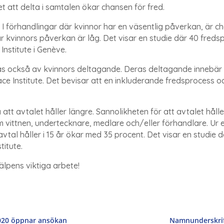
et att delta i samtalen ökar chansen för fred.
. I förhandlingar där kvinnor har en väsentlig påverkan, är c
 kvinnors påverkan är låg. Det visar en studie där 40 fredsp
nstitute i Genève.
s också av kvinnors deltagande. Deras deltagande innebär 
ce Institute. Det bevisar att en inkluderande fredsprocess o
att avtalet håller längre. Sannolikheten för att avtalet hålle
 vittnen, undertecknare, medlare och/eller förhandlare. Ur e
savtal håller i 15 år ökar med 35 procent. Det visar en studie 
titute.
älpens viktiga arbete!
020 öppnar ansökan
Namnunderskrift