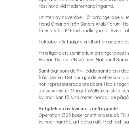
röst hörd vid fredsförhandlingarna.
I mitten av november i år arrangerade vi 
Hend Omarian från Sisters Arab Forum. Hon 
få en plats i FN-förhandlingarna.
Även Läk
I oktober i år hjälpte vi till att arrangera
Ytterligare ett seminarium arrangerades i
Human Rights, UN Women Nationell Kommit
Samtidigt som de FN-ledda samtalen i de
från Jemen. Det här gjorde vi eftersom ba
hon representerade president Hadis regeri
utrikesminister Margot Wallström stod som
kvinnor kan få sina röster hörda i de påg
Betydelsen av kvinnors deltagande
Operation 1325 baserar sitt arbete på FN:
kvinnor har rätt att delta i allt fred- och