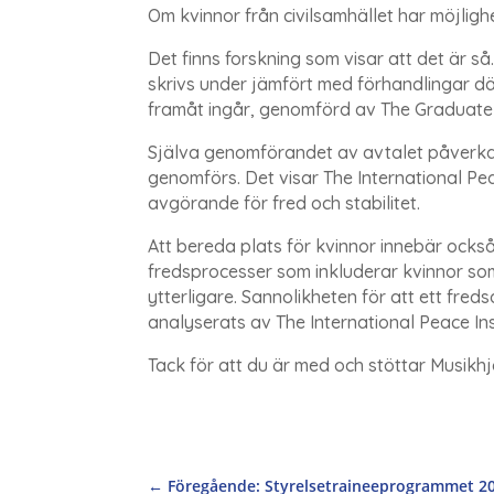
Om kvinnor från civilsamhället har möjligh
Det finns forskning som visar att det är så
skrivs under jämfört med förhandlingar där
framåt ingår, genomförd av The Graduate I
Själva genomförandet av avtalet påverka
genomförs. Det visar The International Pea
avgörande för fred och stabilitet.
Att bereda plats för kvinnor innebär också 
fredsprocesser som inkluderar kvinnor som
ytterligare. Sannolikheten för att ett fred
analyserats av The International Peace Ins
Tack för att du är med och stöttar Musikhj
←
Föregående: Styrelsetraineeprogrammet 2