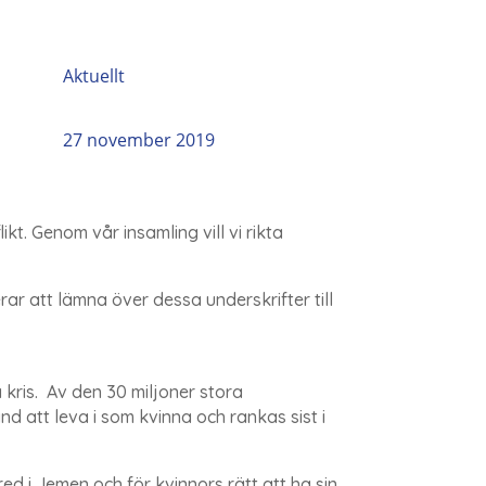
Aktuellt
27 november 2019
kt. Genom vår insamling vill vi rikta
rar att lämna över dessa underskrifter till
kris.
Av den 30 miljoner stora
d att leva i som kvinna och rankas sist i
d i Jemen och för kvinnors rätt att ha sin