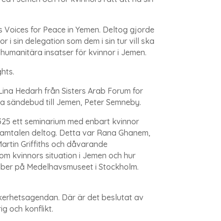
s Voices for Peace in Yemen. Deltog gjorde
i sin delegation som dem i sin tur vill ska
umanitära insatser för kvinnor i Jemen.
ghts.
Lina Hedarh från Sisters Arab Forum for
a sändebud till Jemen, Peter Semneby.
25 ett seminarium med enbart kvinnor
a samtalen deltog. Detta var Rana Ghanem,
artin Griffiths och dåvarande
om kvinnors situation i Jemen och hur
ber på Medelhavsmuseet i Stockholm.
äkerhetsagendan. Där är det beslutat av
ig och konflikt.