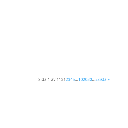
Våren 2025 utlyses två praktikplatser hos
organisationspraktikant med inriktning orga
Sida 1 av 113
1
2
3
4
5
...
10
20
30
...
»
Sista »