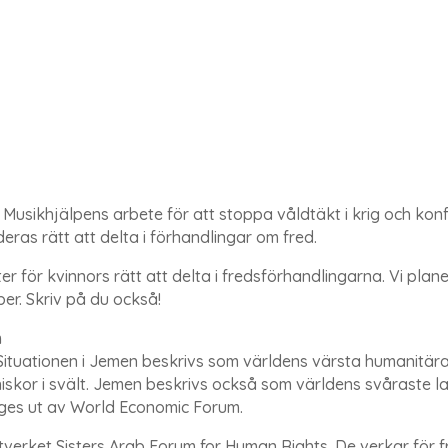
 Musikhjälpens arbete för att stoppa våldtäkt i krig och konfli
ras rätt att delta i förhandlingar om fred.
r för kvinnors rätt att delta i fredsförhandlingarna. Vi plane
ber. Skriv på du också!
m
Situationen i Jemen beskrivs som världens värsta humanitära 
iskor i svält. Jemen beskrivs också som världens svåraste lan
 ges ut av World Economic Forum.
rket Sisters Arab Forum for Human Rights. De verkar för fre