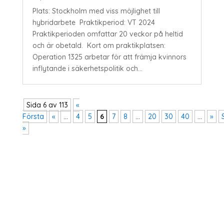
Plats: Stockholm med viss möjlighet till
hybridarbete Praktikperiod: VT 2024
Praktikperioden omfattar 20 veckor på heltid
och är obetald. Kort om praktikplatsen:
Operation 1325 arbetar för att främja kvinnors
inflytande i säkerhetspolitik och...
Sida 6 av 113
«
Första
«
...
4
5
6
7
8
...
20
30
40
...
»
»