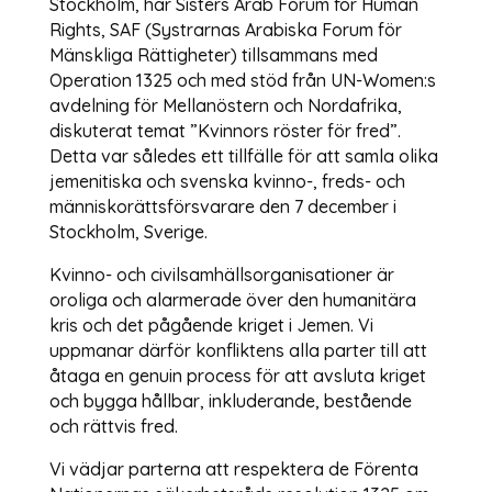
Stockholm, har Sisters Arab Forum for Human
Rights, SAF (Systrarnas Arabiska Forum för
Mänskliga Rättigheter) tillsammans med
Operation 1325 och med stöd från UN-Women:s
avdelning för Mellanöstern och Nordafrika,
diskuterat temat ”Kvinnors röster för fred”.
Detta var således ett tillfälle för att samla olika
jemenitiska och svenska kvinno-, freds- och
människorättsförsvarare den 7 december i
Stockholm, Sverige.
Kvinno- och civilsamhällsorganisationer är
oroliga och alarmerade över den humanitära
kris och det pågående kriget i Jemen. Vi
uppmanar därför konfliktens alla parter till att
åtaga en genuin process för att avsluta kriget
och bygga hållbar, inkluderande, bestående
och rättvis fred.
Vi vädjar parterna att respektera de Förenta