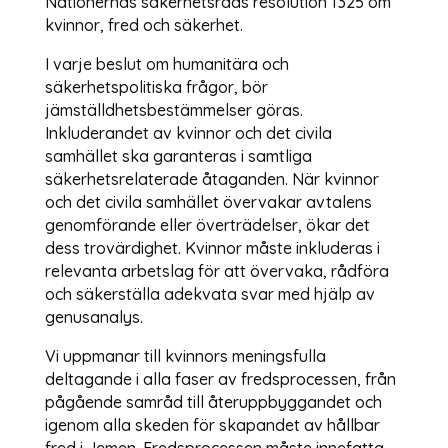
Nationernas säkerhetsråds resolution 1325 om
kvinnor, fred och säkerhet.
I varje beslut om humanitära och
säkerhetspolitiska frågor, bör
jämställdhetsbestämmelser göras.
Inkluderandet av kvinnor och det civila
samhället ska garanteras i samtliga
säkerhetsrelaterade åtaganden. När kvinnor
och det civila samhället övervakar avtalens
genomförande eller överträdelser, ökar det
dess trovärdighet. Kvinnor måste inkluderas i
relevanta arbetslag för att övervaka, rådföra
och säkerställa adekvata svar med hjälp av
genusanalys.
Vi uppmanar till kvinnors meningsfulla
deltagande i alla faser av fredsprocessen, från
pågående samråd till återuppbyggandet och
igenom alla skeden för skapandet av hållbar
fred i Jemen. Fredsprocessen måste innefatta