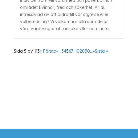
individer som vill vara med och påverka inom
området kvinnor, fred och säkerhet. Är du
intresserad av att bidra till vår styrelse eller
valberedning? Vi välkomnar alla som delar
våra värderingar att ansöka eller nominera...
Sida 5 av 113
« Första
«
...
3
4
5
6
7
...
10
20
30
...
»
Sista »