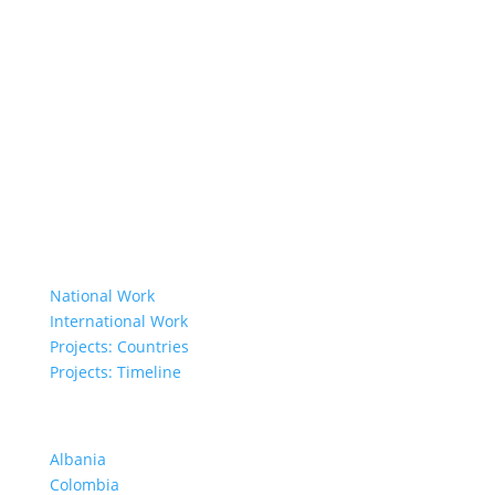
Member Organisations
Board Members
Secretariat
The Senior Council
Network
Our Donors
Environmental Policy
Governing Documents
Our Work
National Work
International Work
Projects: Countries
Projects: Timeline
Projects in Different Countries
Albania
Colombia