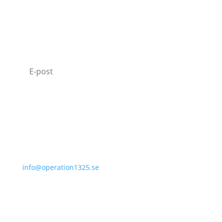
SUBSCRIBE TO OUR NEWSLETTER
I agree with how Operation 1325 processes my
data.
Read our privacy policy.
Prenumerera
070-331 77 75
info@operation1325.se
Tegelviksgatan 40
116 41 Stockholm
Sweden