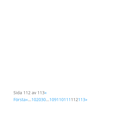
Den 14 juni presenterade regeringen Sveriges
handlingsplan för genomförandet av FN:s
resolution 1325 om kvinnor, fred och säkerhet.
I ett pressmeddelande från UD påpekade
utrikesminister Jan Eliasson att "Kvinnor är ofta
särskilt utsatta under konflikter. Samtidigt är...
Sida 112 av 113
«
Första
«
...
10
20
30
...
109
110
111
112
113
»