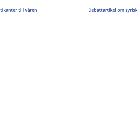
ikanter till våren
Debattartikel om syris
tikant Ester Tottie som blev tilldelad Thomas Ohlson–priset från Ins
psats inom freds- och konfliktstudier. Esters uppsats A Girl’s Best..