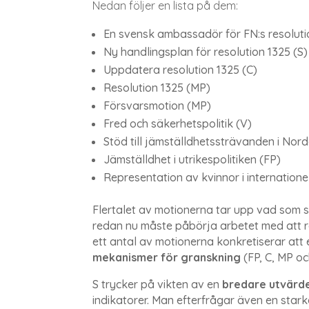
Nedan följer en lista på dem:
En svensk ambassadör för FN:s resoluti
Ny handlingsplan för resolution 1325 (S)
Uppdatera resolution 1325 (C)
Resolution 1325 (MP)
Försvarsmotion (MP)
Fred och säkerhetspolitik (V)
Stöd till jämställdhetssträvanden i Nor
Jämställdhet i utrikespolitiken (FP)
Representation av kvinnor i internationel
Flertalet av motionerna tar upp vad som s
redan nu måste påbörja arbetet med att r
ett antal av motionerna konkretiserar att
mekanismer för granskning
(FP, C, MP oc
S trycker på vikten av en
bredare utvärd
indikatorer. Man efterfrågar även en sta