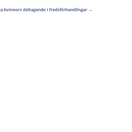
ka kvinnors deltagande i fredsförhandlingar
→
titutionen för Freds och Konfliktforskning
.