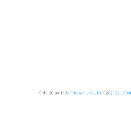
Operation 1325 och 181 andra organisatione
våld mot kvinnor! Läs hela Pressmeddelandet
Sida 20 av 113
« Första
«
...
10
...
18
19
20
21
22
...
30
4