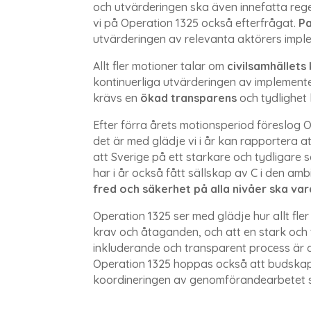
och utvärderingen ska även innefatta rege
vi på Operation 1325 också efterfrågat.
Pa
utvärderingen av relevanta aktörers imple
Allt fler motioner talar om
civilsamhällets
kontinuerliga utvärderingen av implementer
krävs en
ökad transparens
och tydlighet
Efter förra årets motionsperiod föreslog O
det är med glädje vi i år kan rapportera a
att Sverige på ett starkare och tydligare
har i år också fått sällskap av C i den am
fred och säkerhet på alla nivåer ska var
Operation 1325 ser med glädje hur allt f
krav och åtaganden, och att en stark och t
inkluderande och transparent process är a
Operation 1325 hoppas också att budskape
koordineringen av genomförandearbetet spri