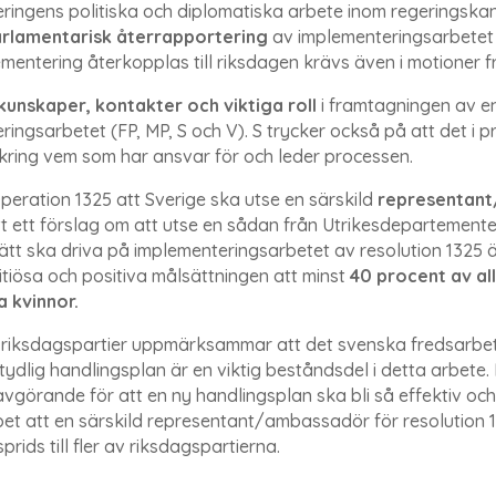
ringens politiska och diplomatiska arbete inom regeringska
rlamentarisk återrapportering
av implementeringsarbetet 
mentering återkopplas till riksdagen krävs även i motioner f
 kunskaper, kontakter och viktiga roll
i framtagningen av e
ingsarbetet (FP, MP, S och V). S trycker också på att det i 
 kring vem som har ansvar för och leder processen.
peration 1325 att Sverige ska utse en särskild
representant
tt ett förslag om att utse en sådan från Utrikesdepartemente
 sätt ska driva på implementeringsarbetet av resolution 132
bitiösa och positiva målsättningen att minst
40 procent av al
a kvinnor.
ler riksdagspartier uppmärksammar att det svenska fredsarbe
ydlig handlingsplan är en viktig beståndsdel i detta arbete. 
vgörande för att en ny handlingsplan ska bli så effektiv och
t att en särskild representant/ambassadör för resolution 1
ds till fler av riksdagspartierna.