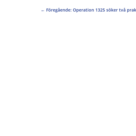
←
Föregående: Operation 1325 söker två prakt
Vi på Operation 1325 vill gratulera vår prak
vid Uppsala universitet för bästa kandidatup