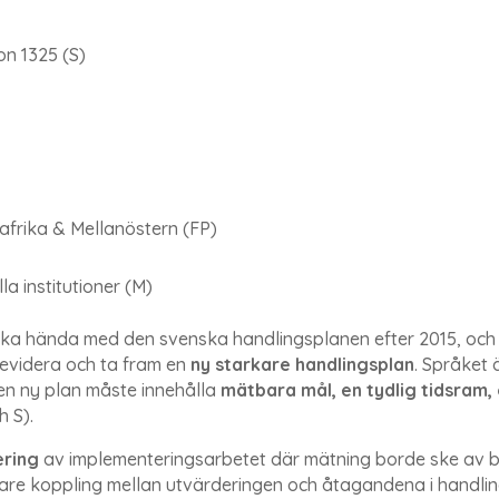
on 1325 (S)
dafrika & Mellanöstern (FP)
la institutioner (M)
ka hända med den svenska handlingsplanen efter 2015, och frå
evidera och ta fram en
ny starkare handlingsplan
. Språket 
 en ny plan måste innehålla
mätbara mål, en tydlig tidsram,
h S).
ering
av implementeringsarbetet där mätning borde ske av bå
rkare koppling mellan utvärderingen och åtagandena i handli