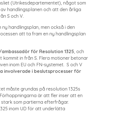
nsliet (Utrikesdepartementet), något som
av handlingsplanen och att den årliga
rån S och V.
n ny handlingsplan, men också i den
processen att ta fram en ny handlingsplan
/ambassadör för Resolution 1325
, och
t kommit in från S. Flera motioner betonar
5 även inom EU och FN-systemet. S och V
la involverade i beslutsprocesser för
tet måste grundas på resolution 1325s
Förhoppningarna är att fler inser att en
 stark som partierna efterfrågar.
325 inom UD för att underlätta