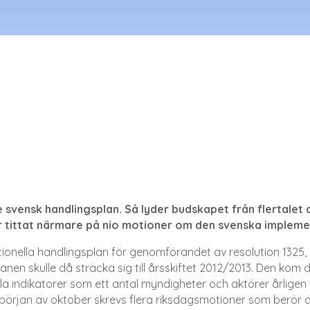
e svensk handlingsplan. Så lyder budskapet från flertalet
r tittat närmare på nio motioner om den svenska implemen
tionella handlingsplan för genomförandet av resolution 1325,
en skulle då sträcka sig till årsskiftet 2012/2013. Den kom do
la indikatorer som ett antal myndigheter och aktörer årligen
I början av oktober skrevs flera riksdagsmotioner som berör 