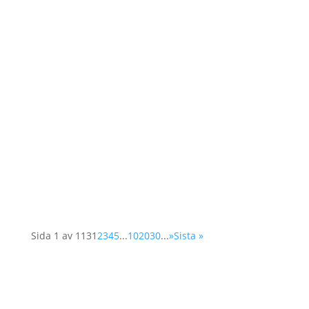
Våren 2025 utlyses två praktikplatser hos
Operation 1325 En kommunikationspraktikant
med inriktning sociala medier & insamling En
organisationspraktikant med inriktning
organisationsutveckling Plats:...
Sida 1 av 113
1
2
3
4
5
...
10
20
30
...
»
Sista »