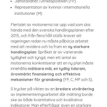
Jämställdhet i utrikespolitiken (FP)
Representation av kvinnor i internationella
institutioner (M)
Flertalet av motionerna tar upp vad som ska
hända med den svenska handlingsplanen efter
2015, och från flera håll ställs kravet att
regeringen redan nu måste påbörja arbetet
med att revidera och ta fram en
ny starkare
handlingsplan
. Språket är av varierande
tydlighet och tyngd, men ett antal av
motionerna konkretiserar att en ny plan måste
innehålla
mätbara mål, en tydlig tidsram,
öronmärkt finansiering och effektiva
mekanismer för granskning
(FP, C, MP och S).
S trycker på vikten av en
bredare utvärdering
av implementeringsarbetet där mätning borde
ske av både kvantitativa och kvalitativa
indikatorer. Man efterfrågar även en starkare