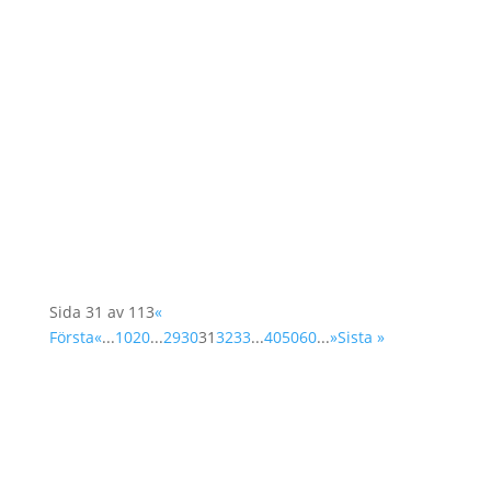
Superåret 2020 innebär att vi måste fortsätta
arbetet för kvinnor, fred och
säkerhetsagendan. Det var en lärorik och rolig
dag med övningar samt utbyte av kunskap och
erfarenhet mellan olika åldrar och bakgrunder.
Sida 31 av 113
«
Första
«
...
10
20
...
29
30
31
32
33
...
40
50
60
...
»
Sista »