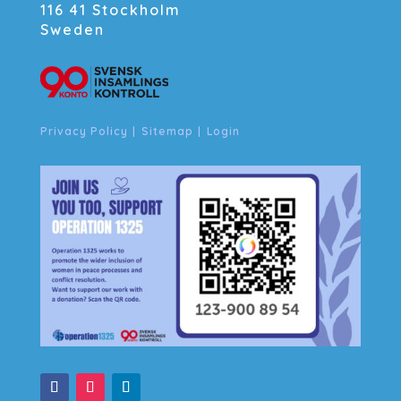
116 41 Stockholm
Sweden
Privacy Policy
|
Sitemap
|
Login