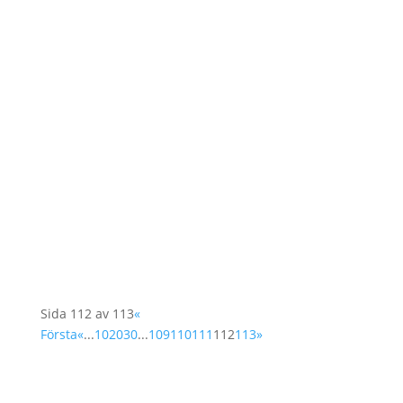
Den 14 juni presenterade regeringen Sveriges
handlingsplan för genomförandet av FN:s
resolution 1325 om kvinnor, fred och säkerhet.
I ett pressmeddelande från UD påpekade
utrikesminister Jan Eliasson att "Kvinnor är ofta
särskilt utsatta under konflikter. Samtidigt är...
Sida 112 av 113
«
Första
«
...
10
20
30
...
109
110
111
112
113
»