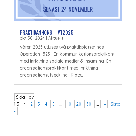
PRAKTIKANNONS – VT2025
okt 30, 2024
|
Aktuellt
Våren 2025 utlyses två praktikplatser hos
Operation 1325 En kommunikationspraktikant
med inriktning sociala medier & insamling En
organisationspraktikant med inriktning
organisationsutveckling Plats:...
Sida 1 av
113
1
2
3
4
5
...
10
20
30
...
»
Sista
»