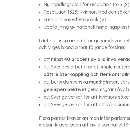
Ny handlingsplan för resolution 1325 (S)
Resolution 1325: Kvinnor, fred och säke
Fred och Säkerhetspolitik (V)
Uppföljning av nationell handlingsplan 
I det politiska arbetet för genomdrivandet 
och V ges bland annat följande förslag:
att
minst 40 procent av alla involverad
att Sveriges arbete för att implementer
bättre återkoppling och fler kontroll
att berörda svenska
myndigheter
, sär
genusperspektivet
genomsyrar såväl utb
att Sverige verkar för att kvinnors säke
att Sverige verkar för att att våra
sama
Flera partier kräver att man inför parlame
motion kräver även att civila samhället få