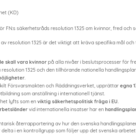
rhet (KD)
för FN:s säkerhetsråds resolution 1325 om kvinnor, fred och 
av resolution 1325 är det viktigt att kräva specifika mål och
e skall vara kvinnor
på alla nivåer i beslutsprocesser för fr
a resolution 1325 och den tillhörande nationella handlingsp
möjligheter
.
skilt Försvarsmakten och Räddningsverket, upprättar
egna 1
ildning som anställning i internationell tjänst.
rhet lyfts som en
viktig säkerhetspolitisk fråga i EU.
rbetsländer
vid internationella insatser har en
handlingspla
ntarisk återrapportering av hur den svenska handlingsplanen 
r delta i en kontrollgrupp som följer upp det svenska arbetet