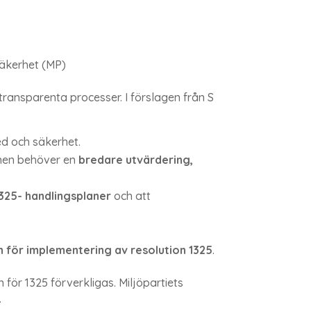
säkerhet (MP)
 transparenta processer. I förslagen från S
ed och säkerhet.
lanen behöver en
bredare utvärdering,
325- handlingsplaner
och att
n för implementering av resolution 1325
.
för 1325 förverkligas. Miljöpartiets
.