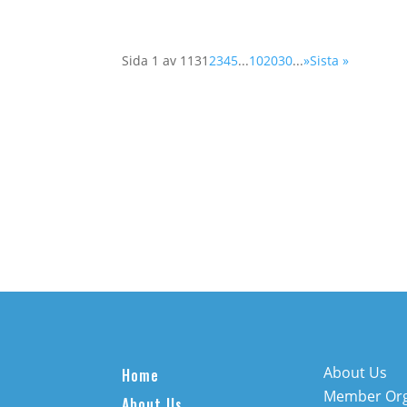
Sida 1 av 113
1
2
3
4
5
...
10
20
30
...
»
Sista »
About Us
Home
Member Org
About Us