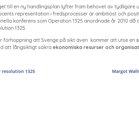
et till en ny handlingsplan lyfter fram behovet av tydligare
cents representation i fredsprocesser är ambitiöst och positi
nella konferens som Operation 1325 anordnade år 2010 då d
lution 1325.
år förhoppning att Sverige på sikt även kommer att utse en
s
id att långsiktigt säkra
ekonomiska resurser och organisat
 resolution 1325
Margot Walls