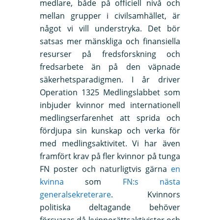
medlare, både på officiell nivå och
mellan grupper i civilsamhället, är
något vi vill understryka. Det bör
satsas mer mänskliga och finansiella
resurser på fredsforskning och
fredsarbete än på den väpnade
säkerhetsparadigmen. I år driver
Operation 1325 Medlingslabbet som
inbjuder kvinnor med internationell
medlingserfarenhet att sprida och
fördjupa sin kunskap och verka för
med medlingsaktivitet. Vi har även
framfört krav på fler kvinnor på tunga
FN poster och naturligtvis gärna
en
kvinna
som
FN:s nästa
generalsekreterare
. Kvinnors
politiska deltagande behöver
försvaras då kvinnorättsaktivister och