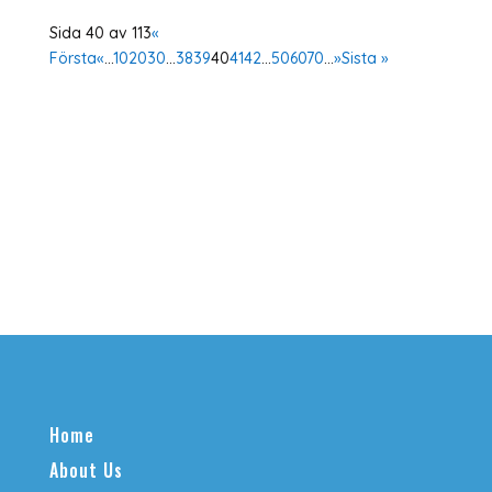
Sida 40 av 113
«
Första
«
...
10
20
30
...
38
39
40
41
42
...
50
60
70
...
»
Sista »
Home
About Us