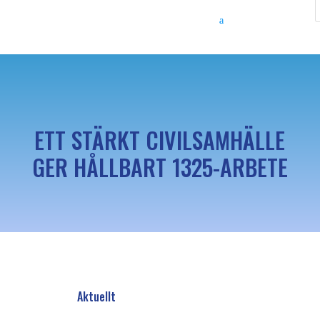
ETT STÄRKT CIVILSAMHÄLLE
GER HÅLLBART 1325-ARBETE
Aktuellt