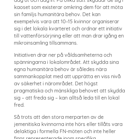
kaoset som existerar omkring dem för att möta
sin familjs humanitära behov. Det kan
exempelvis vara att 10–15 kvinnor organiserar
sig i det lokala kvarteret och ordnar ett initiativ
till vattenförsörjning eller att man drar igång en
mikroinsamling tillsammans.
Initiativen drar ner på våldsamheterna och
spänningarna i lokalområdet. Att skydda sina
egna humanitära behov är således nära
sammankopplat med att upprätta en viss nivå
av säkerhet i närområdet. Det högst
pragmatiska och mänskliga behovet att skydda
sig – att freda sig – kan alltså leda till en lokal
fred.
Så trots att den stora merparten av de
jemenitiska kvinnorna inte hörs eller tillåts vara
delaktiga i formella FN-möten och inte heller
finns representerade inom specifika