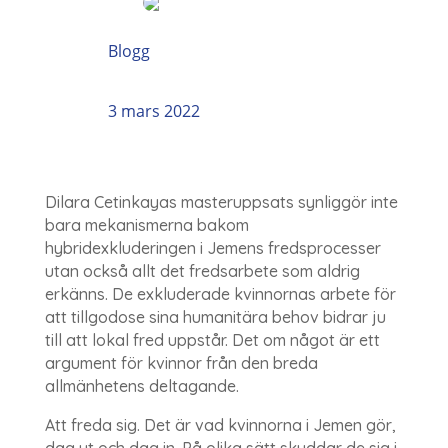
Blogg
3 mars 2022
Dilara Cetinkayas masteruppsats synliggör inte
bara mekanismerna bakom
hybridexkluderingen i Jemens fredsprocesser
utan också allt det fredsarbete som aldrig
erkänns. De exkluderade kvinnornas arbete för
att tillgodose sina humanitära behov bidrar ju
till att lokal fred uppstår. Det om något är ett
argument för kvinnor från den breda
allmänhetens deltagande.
Att freda sig. Det är vad kvinnorna i Jemen gör,
dag ut och dag in. På olika sätt skyddar de sig i