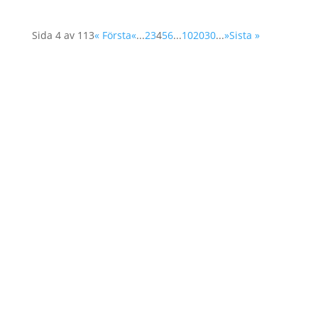
Sida 4 av 113
« Första
«
...
2
3
4
5
6
...
10
20
30
...
»
Sista »
Home
About Us
Our Work