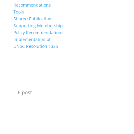
Recommendations
Tools
Shared Publications
Supporting Membership
Policy Recommendations
Implementation of
UNSC Resolution 1325
SUBSCRIBE TO OUR NEWSLETTER
I agree with how Operation 1325 processes my
data.
Read our privacy policy.
Prenumerera