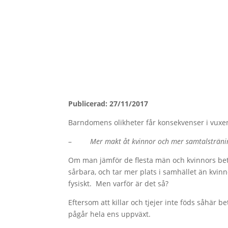
Publicerad: 27/11/2017
Barndomens olikheter får konsekvenser i vuxen
–
Mer makt åt kvinnor och mer samtalsträning
Om man jämför de flesta män och kvinnors bete
sårbara, och tar mer plats i samhället än kvin
fysiskt. Men varför är det så?
Eftersom att killar och tjejer inte föds såhär b
pågår hela ens uppväxt.