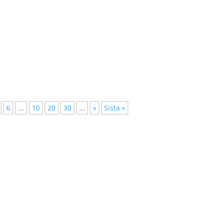
rbete, 160 miljoner barn arbetar och 2 400 träd huggs ner varje min
iljö och klimat. Ändå har Sverige tidigare aviserat att man tänker..
6
...
10
20
30
...
»
Sista »