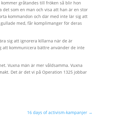
h kommer gråtandes till fröken så blir hon
ta det som en man och visa att han är en stor
korta kommandon och där med inte lär sig att
a gullade med, får komplimanger för deras
ra sig att ignorera killarna när de är
 sig att kommunicera bättre använder de inte
rbarhet. Vuxna män är mer våldsamma. Vuxna
makt. Det är det vi på Operation 1325 jobbar
16 days of activism-kampanjer
→