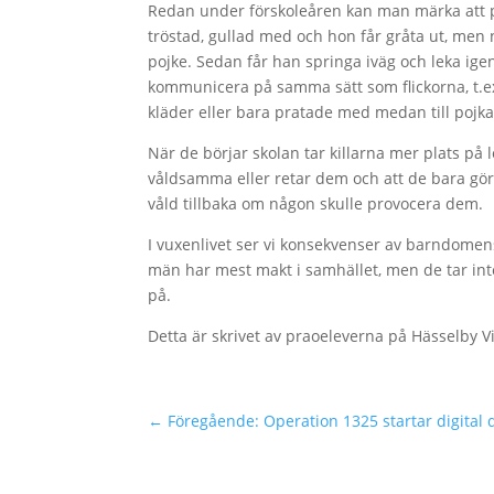
Redan under förskoleåren kan man märka att pojk
tröstad, gullad med och hon får gråta ut, men n
pojke. Sedan får han springa iväg och leka ig
kommunicera på samma sätt som flickorna, t.ex
kläder eller bara pratade med medan till pojka
När de börjar skolan tar killarna mer plats på l
våldsamma eller retar dem och att de bara gör s
våld tillbaka om någon skulle provocera dem.
I vuxenlivet ser vi konsekvenser av barndomens
män har mest makt i samhället, men de tar inte
på.
Detta är skrivet av praoeleverna på Hässelby Vi
←
Föregående: Operation 1325 startar digital