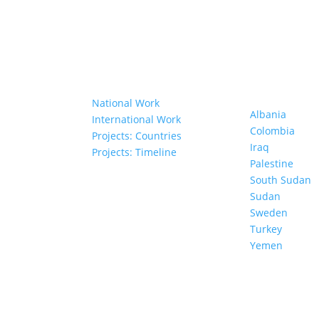
Our Work
Projects in D
Countries
anisations
National Work
Albania
bers
International Work
Colombia
Projects: Countries
Iraq
Projects: Timeline
Council
Palestine
South Sudan
Sudan
al Policy
Sweden
Documents
Turkey
Yemen
TER