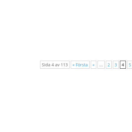
I en värld där 25 miljoner är fast i tvångsa
negativ påverkan på mänskliga rättigheter, m
Sida 4 av 113
« Första
«
...
2
3
4
5