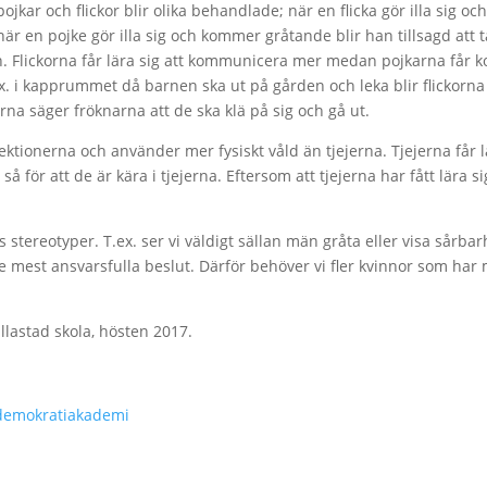
ar och flickor blir olika behandlade; när en flicka gör illa sig oc
är en pojke gör illa sig och kommer gråtande blir han tillsagd att 
en. Flickorna får lära sig att kommunicera mer medan pojkarna får 
. i kapprummet då barnen ska ut på gården och leka blir flickorn
rna säger fröknarna att de ska klä på sig och gå ut.
ektionerna och använder mer fysiskt våld än tjejerna. Tjejerna får lä
å för att de är kära i tjejerna. Eftersom att tjejerna har fått lära
 stereotyper. T.ex. ser vi väldigt sällan män gråta eller visa så
 mest ansvarsfulla beslut. Därför behöver vi fler kvinnor som har 
llastad skola, hösten 2017.
 demokratiakademi