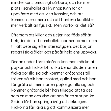
mindre känslomässigt sårbara, och tar mer
plats i samhället än kvinnor. Kvinnor är
uppväxta med att visa känslor, och att
kommunicera mera och att hantera konflikter
mer verbalt än fysiskt. Men varför är det så?
Eftersom att killar och tjejer inte föds såhär
betyder det att samhällets normer formar dem
till att bete sig efter stereotypen, det börjar
redan i tidig ålder och pågår hela ens uppväxt.
Redan under förskoleåren kan man märka att
pojkar och flickor blir olika behandlade; när en
flicka gör illa sig och kommer gråtandes till
fröken så blir hon tröstad, gullad med och hon
får gråta ut, men när en pojke gör illa sig och
kommer gråtande blir han tillsagd att ta det
som en man och visa att han är en stor pojke.
Sedan får han springa iväg och leka igen.
Flickorna får lära sig att kommunicera mer