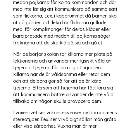
medan pojkarna får korta kommandon och där
med inte lär sig att kommunicera på samma sätt
som flickorna, t.ex. i kapprummet då barnen ska
ut på gården och leka blir flickorna gullade
med, får komplimanger för deras kläder eller
bara pratade med medan till pojkarna säger
fröknarna att de ska klä på sig och gå ut.
När de börjar skolan tar killarna mer plats på
lektionerna och använder mer fysiskt våld än
tjejerna. Tjejerna får lära sig att ignorera
killarna när de är våldsamma eller retar dem
och att de bara gör så för att de är kära i
tjejerna. Eftersom att tjejerna har fått lära sig
att kommunicera bättre använder de inte våld
tillbaka om någon skulle provocera dem.
I vuxenlivet ser vi konsekvenser av barndomens
stereotyper. T.ex. ser vi väldigt sällan män gråta
eller visa sårbarhet. Vuxna män är mer