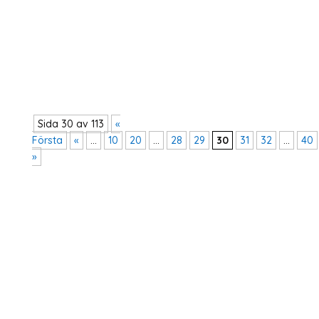
möjlighet att berätta om vad säkerhet är för
dig och om du upplever säkerhetshot i
samhället idag. Era röster är viktiga och de för
vi vidare genom en anonymiserad rapport till...
Sida 30 av 113
«
Första
«
...
10
20
...
28
29
30
31
32
...
40
»