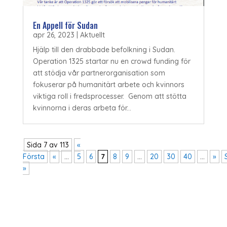
En Appell för Sudan
apr 26, 2023
|
Aktuellt
Hjälp till den drabbade befolkning i Sudan.
Operation 1325 startar nu en crowd funding för
att stödja vår partnerorganisation som
fokuserar på humanitärt arbete och kvinnors
viktiga roll i fredsprocesser. Genom att stötta
kvinnorna i deras arbeta för...
Sida 7 av 113
«
Första
«
...
5
6
7
8
9
...
20
30
40
...
»
»