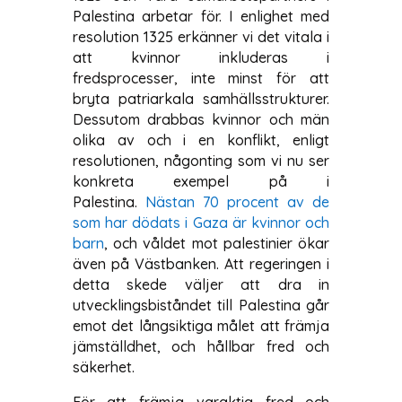
Palestina arbetar för. I enlighet med
resolution 1325 erkänner vi det vitala i
att kvinnor inkluderas i
fredsprocesser, inte minst för att
bryta patriarkala samhällsstrukturer.
Dessutom drabbas kvinnor och män
olika av och i en konflikt, enligt
resolutionen, någonting som vi nu ser
konkreta exempel på i
Palestina.
Nästan 70 procent av de
som har dödats i Gaza är kvinnor och
barn
, och våldet mot palestinier ökar
även på Västbanken. Att regeringen i
detta skede väljer att dra in
utvecklingsbiståndet till Palestina går
emot det långsiktiga målet att främja
jämställdhet, och hållbar fred och
säkerhet.
För att främja varaktig fred och