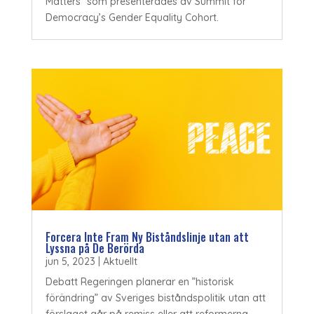
Matters” som presenterades av Summit for
Democracy’s Gender Equality Cohort.
Forcera Inte Fram Ny Biståndslinje utan att
Lyssna på De Berörda
jun 5, 2023
|
Aktuellt
Debatt Regeringen planerar en ”historisk
förändring” av Sveriges biståndspolitik utan att
förslaget går på remiss eller att reformerna