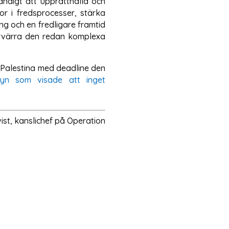
ändigt att upprätthålla och
r i fredsprocesser, stärka
ing och en fredligare framtid
förvärra den redan komplexa
l Palestina med deadline den
syn som visade att inget
st, kanslichef på Operation