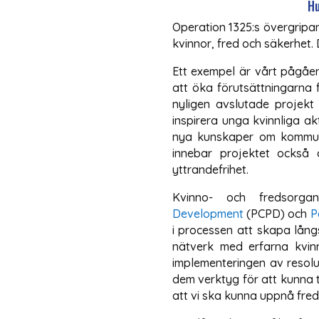
Hu
Operation 1325:s övergripa
kvinnor, fred och säkerhet
Ett exempel är vårt pågåe
att öka förutsättningarna f
nyligen avslutade projekt 
inspirera unga kvinnliga a
nya kunskaper om kommunik
innebar projektet också 
yttrandefrihet.
Kvinno- och fredsorgan
Development
(PCPD) och
P
i processen att skapa lång
nätverk med erfarna kvinn
implementeringen av resolut
dem verktyg för att kunna t
att vi ska kunna uppnå fred,