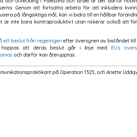
ed och utveckling i Palestina och Israel är det därför nödv
erna. Genom att fortsätta arbeta för att inkludera kvinno
era på långsiktiga mål, kan vi bidra till en hållbar förändr
ndet är inte bara kontraproduktivt utan riskerar också att 
å ett beslut från regeringen
efter översynen av biståndet til
 hoppas att deras beslut går i linje med
EU:s över
 Hamas
och därför kan återupptas.
unikationspraktikant på Operation 1325, och Anette Uddqvi