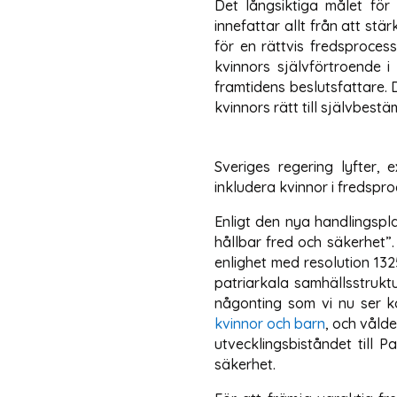
Det långsiktiga målet för 
innefattar allt från att stä
för en rättvis fredsprocess
kvinnors självförtroende i
framtidens beslutsfattare. D
kvinnors rätt till självbes
Sveriges regering lyfter, 
inkludera kvinnor i fredspr
Enligt den nya handlingspl
hållbar fred och säkerhet”.
enlighet med resolution 1325
patriarkala samhällsstruktu
någonting som vi nu ser k
kvinnor och barn
, och vålde
utvecklingsbiståndet till 
säkerhet.