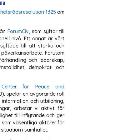
ina
rhetsrådsresolution 1325
om
rån
ForumCiv
, som syftar till
nell nivå. Ett annat är vårt
syftade till att stärka och
as påverkansarbete. Förutom
förhandling och ledarskap,
mställdhet, demokrati och
n Center for Peace and
, spelar en avgörande roll
information och utbildning,
gar, arbetar vi aktivt för
ghet till inflytande och ger
s som väsentliga aktörer för
ituation i samhället.