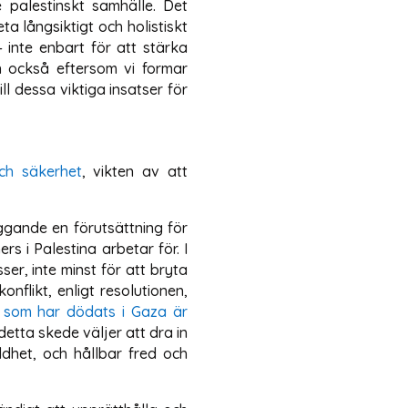
e palestinskt samhälle. Det
ta långsiktigt och holistiskt
– inte enbart för att stärka
an också eftersom vi formar
ll dessa viktiga insatser för
ch säkerhet
, vikten av att
ggande en förutsättning för
s i Palestina arbetar för. I
ser, inte minst för att bryta
nflikt, enligt resolutionen,
 som har dödats i Gaza är
detta skede väljer att dra in
ldhet, och hållbar fred och