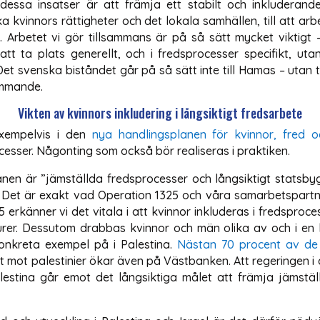
dessa insatser är att främja ett stabilt och inkluderand
rka kvinnors rättigheter och det lokala samhällen, till att arbe
. Arbetet vi gör tillsammans är på så sätt mycket viktigt 
 att ta plats generellt, och i fredsprocesser specifikt, ut
et svenska biståndet går på så sätt inte till Hamas – utan ti
tämmande.
Vikten av kvinnors inkludering i långsiktigt fredsarbete
exempelvis i den
nya handlingsplanen för kvinnor, fred o
ocesser. Någonting som också bör realiseras i praktiken.
anen är ”jämställda fredsprocesser och långsiktigt statsby
 Det är exakt vad Operation 1325 och våra samarbetspartner
 erkänner vi det vitala i att kvinnor inkluderas i fredsproces
rer. Dessutom drabbas kvinnor och män olika av och i en ko
onkreta exempel på i Palestina.
Nästan 70 procent av de
t mot palestinier ökar även på Västbanken. Att regeringen i 
Palestina går emot det långsiktiga målet att främja jämstäl