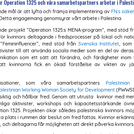
r Operation 1325 och våra samarbetspartners arbetar i Palest
nde mål är att lyfta och främja implementering av
FN:s säke
. Detta engagemang genomsyrar vårt arbete i Palestina.
nde projekt ”Operation 1325:s MENA-program”, med stöd f
ör kvinnors deltagande i fredsprocesser på lokal och natio
”Femininfluencer”, med stöd från
Svenska Institutet
, som 
ktivister till att använda sociala medier som en del av der
ation som ett sätt att förändra, och färdigheter inom 
att kvinnorna fick en ökad förståelse av vikten av jä
isationer, som våra samarbetspartners
Palestinia
alestinian Working Woman Society for Development
(PWWSD)
siktig och hållbar fred. Genom att utrusta kvinnor med mer 
liga aktivister, workshops och kapacitetsstärkande övnin
ion 1325. Projekten ökar således palestinska kvinnors möjli
a plats i rummen där beslut om fred fattas. Kvinnor erkänn
 och deltagarna får möjligheten att direkt påverka kvinnors s