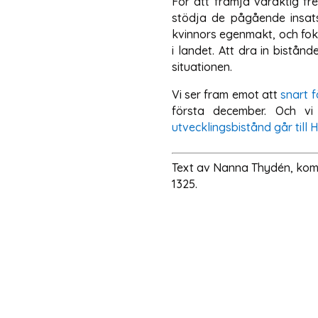
För att främja varaktig fr
stödja de pågående insats
kvinnors egenmakt, och fokus
i landet. Att dra in bistå
situationen.
Vi ser fram emot att
snart f
första december. Och vi
utvecklingsbistånd går till
Text av Nanna Thydén, komm
1325.