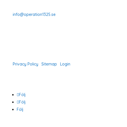
070-331 77 75
info@operation1325.se
Tegelviksgatan 40
116 41 Stockholm
Sweden
Privacy Policy
|
Sitemap
|
Login
Följ
Följ
Följ