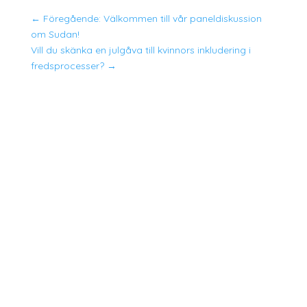
←
Föregående: Välkommen till vår paneldiskussion
om Sudan!
Vill du skänka en julgåva till kvinnors inkludering i
fredsprocesser?
→
Operation 1325 söker praktikanter till hösten
2026 Plats: Södermalm, Stockholm