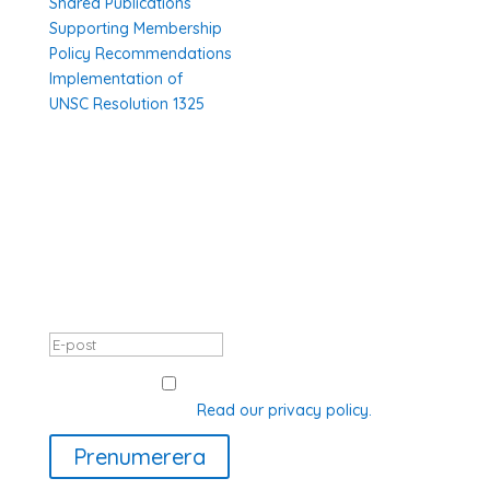
Shared Publications
Supporting Membership
Policy Recommendations
Implementation of
UNSC Resolution 1325
SUBSCRIBE TO OUR NEWSLETTER
Thank you, registration complete! Your
data will be processed in accordance
with GDPR.
GDPR Consent
I agree with how Operation 1325
processes my data.
Read our privacy policy.
Prenumerera