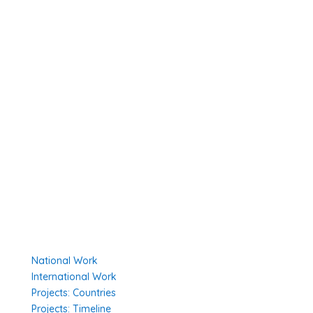
Resolution 1325
About Us
Member Organisations
Board Members
Secretariat
The Senior Council
Network
Our Donors
Environmental Policy
Governing Documents
Our Work
National Work
International Work
Projects: Countries
Projects: Timeline