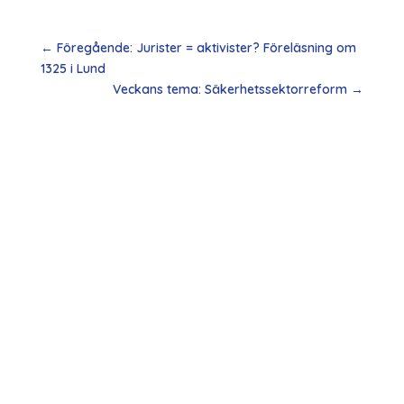
←
Föregående: Jurister = aktivister? Föreläsning om
1325 i Lund
Veckans tema: Säkerhetssektorreform
→
Operation 1325 söker praktikanter till hösten