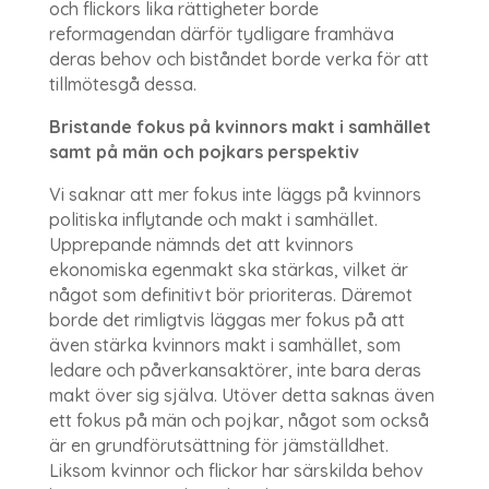
och flickors lika rättigheter borde
reformagendan därför tydligare framhäva
deras behov och biståndet borde verka för att
tillmötesgå dessa.
Bristande fokus på kvinnors makt i samhället
samt på män och pojkars perspektiv
Vi saknar att mer fokus inte läggs på kvinnors
politiska inflytande och makt i samhället.
Upprepande nämnds det att kvinnors
ekonomiska egenmakt ska stärkas, vilket är
något som definitivt bör prioriteras. Däremot
borde det rimligtvis läggas mer fokus på att
även stärka kvinnors makt i samhället, som
ledare och påverkansaktörer, inte bara deras
makt över sig själva. Utöver detta saknas även
ett fokus på män och pojkar, något som också
är en grundförutsättning för jämställdhet.
Liksom kvinnor och flickor har särskilda behov