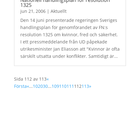
1325
jun 21, 2006
|
Aktuellt
Den 14 juni presenterade regeringen Sveriges
handlingsplan för genomförandet av FN:s
resolution 1325 om kvinnor, fred och säkerhet.
I ett pressmeddelande från UD påpekade
utrikesminister Jan Eliasson att "Kvinnor är ofta
särskilt utsatta under konflikter. Samtidigt är...
Sida 112 av 113
«
Första
«
...
10
20
30
...
109
110
111
112
113
»