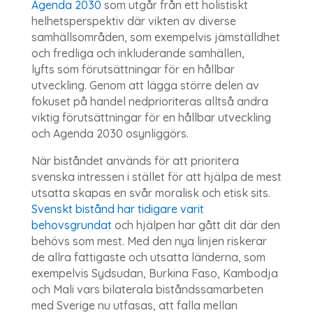
Agenda 2030
som utgår från ett holistiskt
helhetsperspektiv där vikten av diverse
samhällsområden, som exempelvis jämställdhet
och fredliga och inkluderande samhällen,
lyfts som förutsättningar för en hållbar
utveckling. Genom att lägga större delen av
fokuset på handel nedprioriteras alltså andra
viktig förutsättningar för en hållbar utveckling
och Agenda 2030 osynliggörs.
När biståndet används för att prioritera
svenska intressen i stället för att hjälpa de mest
utsatta skapas en svår moralisk och etisk sits.
Svenskt bistånd har tidigare varit
behovsgrundat
och hjälpen har gått dit där den
behövs som mest. Med den nya linjen riskerar
de allra fattigaste och utsatta länderna, som
exempelvis Sydsudan, Burkina Faso, Kambodja
och Mali vars bilaterala biståndssamarbeten
med Sverige nu utfasas, att falla mellan