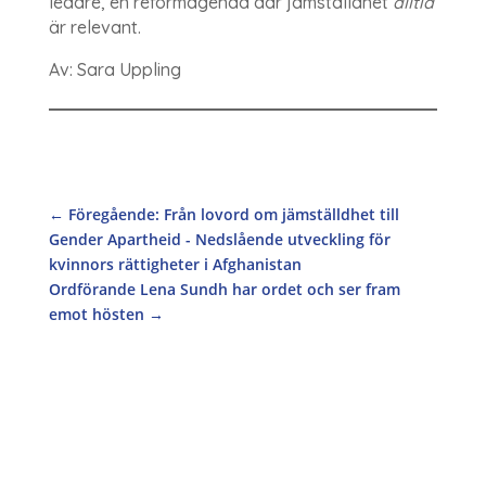
ledare, en reformagenda där jämställdhet
alltid
är relevant.
Av: Sara Uppling
←
Föregående: Från lovord om jämställdhet till
Gender Apartheid - Nedslående utveckling för
kvinnors rättigheter i Afghanistan
Ordförande Lena Sundh har ordet och ser fram
emot hösten
→