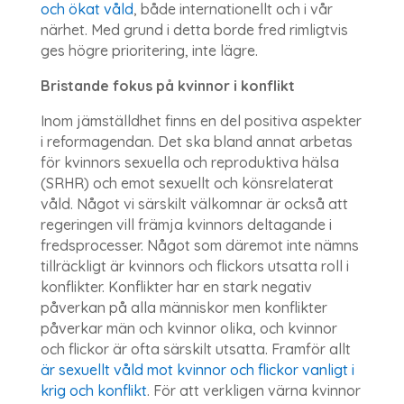
och ökat våld
, både internationellt och i vår
närhet. Med grund i detta borde fred rimligtvis
ges högre prioritering, inte lägre.
Bristande fokus på kvinnor i konflikt
Inom jämställdhet finns en del positiva aspekter
i reformagendan. Det ska bland annat arbetas
för kvinnors sexuella och reproduktiva hälsa
(SRHR) och emot sexuellt och könsrelaterat
våld. Något vi särskilt välkomnar är också att
regeringen vill främja kvinnors deltagande i
fredsprocesser. Något som däremot inte nämns
tillräckligt är kvinnors och flickors utsatta roll i
konflikter. Konflikter har en stark negativ
påverkan på alla människor men konflikter
påverkar män och kvinnor olika, och kvinnor
och flickor är ofta särskilt utsatta. Framför allt
är sexuellt våld mot kvinnor och flickor vanligt i
krig och konflikt
. För att verkligen värna kvinnor