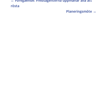
←
Föregående: Fredsagenterna uppmanar alla att
rösta
Planeringsmöte
→
Ett forskningsprojekt om kvinnors säkerhet och
deltagande i återuppbyggnaden av tre
konfliktdrabbade områden presenterades i
maj. Det anmärkningsvärda resultatet är att