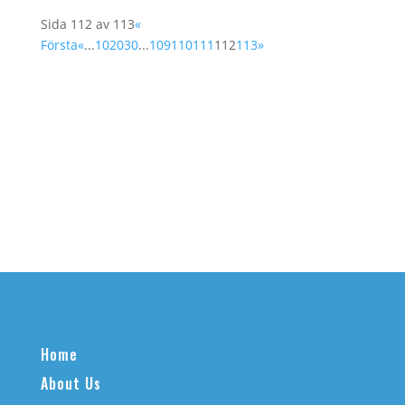
Sida 112 av 113
«
Första
«
...
10
20
30
...
109
110
111
112
113
»
Home
About Us