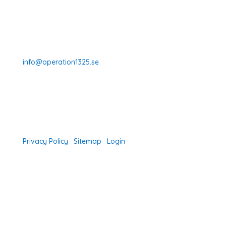
data.
Read our privacy policy.
Prenumerera
070-331 77 75
info@operation1325.se
Tegelviksgatan 40
116 41 Stockholm
Sweden
Privacy Policy
|
Sitemap
|
Login