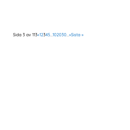
Assistance Committee) för att utmana de
gemensamma principer och åtaganden...
Sida 3 av 113
«
1
2
3
4
5
...
10
20
30
...
»
Sista »