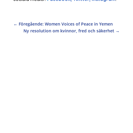
←
Föregående: Women Voices of Peace in Yemen
Ny resolution om kvinnor, fred och säkerhet
→
Lite mer än en vecka har gått sedan den