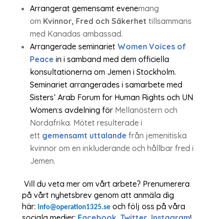
Arrangerat gemensamt evene
mang
om
Kvinnor, Fred och Säkerhet
tillsammans
med Kanadas ambassad.
Arrangerade seminariet
Women Voices of
Peace
in i samband med dem officiella
konsultationerna om Jemen i Stockholm.
Seminariet arrangerades i samarbete med
Sisters’ Arab Forum for Human Rights och UN
Women:s avdelning för
Mellanöstern och
Nordafrika. Mötet resulterade i
ett
gemensamt uttalande
från jemenitiska
kvinnor om en inkluderande och hållbar fred i
Jemen.
Vill du veta mer om vårt arbete? Prenumerera
på vårt nyhetsbrev genom att anmäla dig
här:
och följ oss på våra
info@operation1325.se
sociala medier:
F
acebook, Twitter, Instagram
!