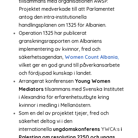
tillsammans med organisationen AWSP.
Projektet medverkade till att Parlamentet
antog den intra-institutionella
handlingsplanen om 1325 för Albanien.
Operation 1325 har publicerat
granskningsrapporten om Albaniens
implementering av kvinnor, fred och
säkerhetsagendan,
Women Count Albania
,
vilket ger en god grund till påverkansarbete
och fördjupad kunskap i landet.
Arrangerat konferensen
Young Women
Mediators
tilsammans med Svenska Institutet
i Alexandria för erfarenhetsutbyte kring
kvinnor i medling i Mellanöstern.
Som en del av projektet tjejer, fred och
säkerhet deltog vi i
den
internationella
ungdomskonferens
YWCA:s
i
Palestina om resolution 2250 och ungas