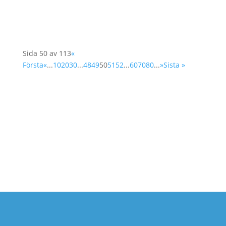
Zetterberg, ordförande för...
Sida 50 av 113
«
Första
«
...
10
20
30
...
48
49
50
51
52
...
60
70
80
...
»
Sista »