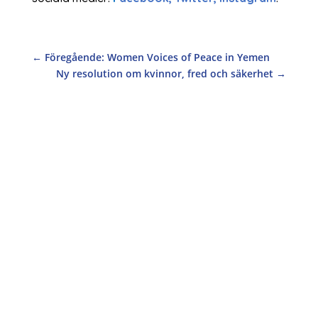
←
Föregående: Women Voices of Peace in Yemen
Ny resolution om kvinnor, fred och säkerhet
→
Superåret 2020 innebär att vi måste fortsätta
arbetet för kvinnor, fred och