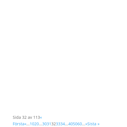
Den 6e mars har Lunds Universitet en dag om
kvinnor och fred med inriktning forskning,
politik, journalistisk och aktivism. Kanslichef
Annika Schabbauer medverkar på detta event
och pratar om kvinnor i civilsamhället som
deltar i fredsförhandlingar.
Sida 32 av 113
«
Första
«
...
10
20
...
30
31
32
33
34
...
40
50
60
...
»
Sista »