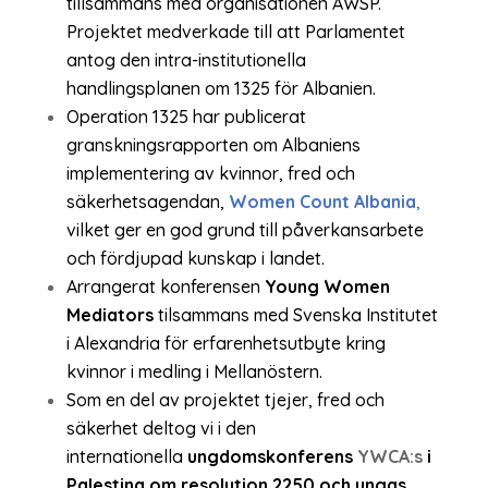
tillsammans med organisationen AWSP.
Projektet medverkade till att Parlamentet
antog den intra-institutionella
handlingsplanen om 1325 för Albanien.
Operation 1325 har publicerat
granskningsrapporten om Albaniens
implementering av kvinnor, fred och
säkerhetsagendan,
Women Count Albania
,
vilket ger en god grund till påverkansarbete
och fördjupad kunskap i landet.
Arrangerat konferensen
Young Women
Mediators
tilsammans med Svenska Institutet
i Alexandria för erfarenhetsutbyte kring
kvinnor i medling i Mellanöstern.
Som en del av projektet tjejer, fred och
säkerhet deltog vi i
den
internationella
ungdomskonferens
YWCA:s
i
Palestina om resolution 2250 och ungas