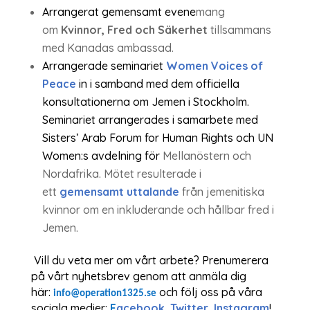
Arrangerat gemensamt evene
mang
om
Kvinnor, Fred och Säkerhet
tillsammans
med Kanadas ambassad.
Arrangerade seminariet
Women Voices of
Peace
in i samband med dem officiella
konsultationerna om Jemen i Stockholm.
Seminariet arrangerades i samarbete med
Sisters’ Arab Forum for Human Rights och UN
Women:s avdelning för
Mellanöstern och
Nordafrika. Mötet resulterade i
ett
gemensamt uttalande
från jemenitiska
kvinnor om en inkluderande och hållbar fred i
Jemen.
Vill du veta mer om vårt arbete? Prenumerera
på vårt nyhetsbrev genom att anmäla dig
här:
och följ oss på våra
info@operation1325.se
sociala medier:
F
acebook, Twitter, Instagram
!