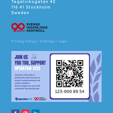
Tegelviksgatan 40
116 41 Stockholm
Sweden
Privacy Policy
|
Sitemap
|
Login