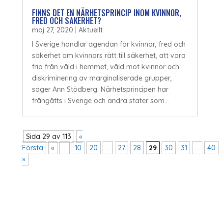
FINNS DET EN NÄRHETSPRINCIP INOM KVINNOR,
FRED OCH SÄKERHET?
maj 27, 2020
|
Aktuellt
I Sverige handlar agendan för kvinnor, fred och
säkerhet om kvinnors rätt till säkerhet, att vara
fria från våld i hemmet, våld mot kvinnor och
diskriminering av marginaliserade grupper,
säger Ann Stödberg. Närhetsprincipen har
frångåtts i Sverige och andra stater som...
Sida 29 av 113
«
Första
«
...
10
20
...
27
28
29
30
31
...
40
»