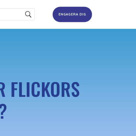
ENGAGERA DIG
R FLICKORS
?