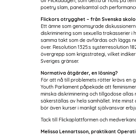
av Flickadagen, som detta år hölls på te
poetry slam, panelsamtal och performanc
Flickors otrygghet – från Svenska skolor
Ett ämne som genomsyrade diskussionerna u
diskriminering som sexuella trakasserier i
samma takt som de avfärdas och läggs ne
över. Resolution 1325:s systerresolution 1
övergrepp som krigsstrategi, vilket indike
Sveriges gränser.
Normativa åtgärder, en lösning?
För att nå till problemets rötter krävs en
Youth Parliament påpekade att feminismen i
minska diskriminering och tillgodose allas 
säkerställas av hela samhället. Inte mins
bör även kurser i manligt självansvar er
Tack till Flickaplattformen och medverkan
Melissa Lennartsson, praktikant Operat