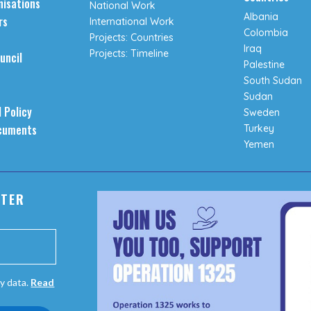
isations
National Work
Albania
rs
International Work
Colombia
Projects: Countries
Iraq
Projects: Timeline
uncil
Palestine
South Sudan
Sudan
 Policy
Sweden
cuments
Turkey
Yemen
TTER
y data.
Read