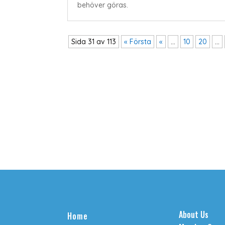
behöver göras.
Sida 31 av 113
« Första
«
...
10
20
...
About Us
Home