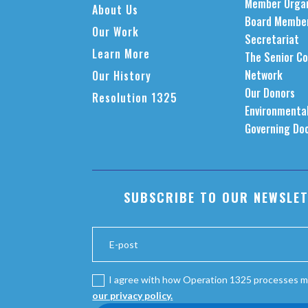
Member Organ
About Us
Board Membe
Our Work
Secretariat
Learn More
The Senior Co
Network
Our History
Our Donors
Resolution 1325
Environmental
Governing Do
SUBSCRIBE TO OUR NEWSLE
I agree with how Operation 1325 processes m
our privacy policy.