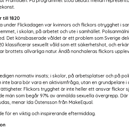
mat Framtiden. På programmet stod debatt mellan representa
ekonst.
 till 1820
nder Flickadagen var kvinnors och flickors otrygghet i sam
 hemmet, i skolan, på arbetet och ute i samhället. Polisanmäl
d. Det könsbaserade våldet är ett problem som Sverige del
820 klassificerar sexuellt våld som ett säkerhetshot, och erk
rar brottets allvarliga natur. Ändå nonchaleras flickors upp
 gedigen normativ insats; i skolor, på arbetsplatser och på p
nte bara bör vara en aktivismfråga, utan en grundpelare i al
rättigheter. Flickors trygghet är inte heller ett ansvar flicko
t de män som begår 97% av anmälda sexuella övergrepp. Där ku
bjudas, menar Ida Östensson från MakeEqual.
de för en viktig och inspirerande eftermiddag.
ion