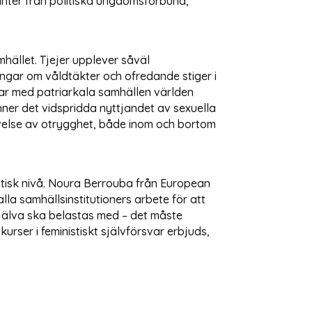
nter från politiska ungdomsförbund,
hället. Tjejer upplever såväl
ningar om våldtäkter och ofredande stiger i
ar med patriarkala samhällen världen
änner det vidspridda nyttjandet av sexuella
levelse av otrygghet, både inom och bortom
olitisk nivå. Noura Berrouba från European
la samhällsinstitutioners arbete för att
r själva ska belastas med – det måste
rser i feministiskt självförsvar erbjuds,