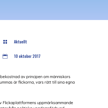
Aktuellt

10 oktober 2017

på bekostnad av principen om människors
mmas är flickorna, vars rätt till sina egna
el av Flickaplattformens uppmärksammande