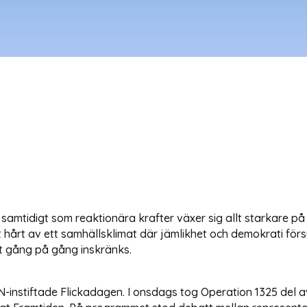
 samtidigt som reaktionära krafter växer sig allt starkare 
 hårt av ett samhällsklimat där jämlikhet och demokrati försu
ut gång på gång inskränks.
FN-instiftade Flickadagen. I onsdags tog Operation 1325 d