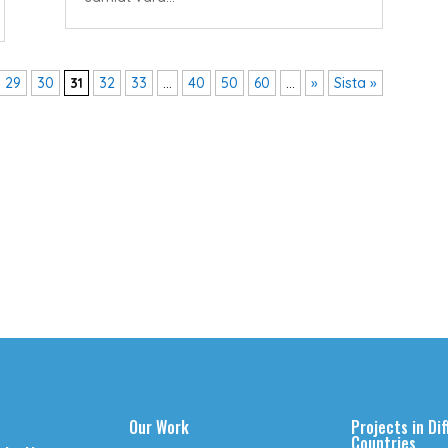
29
30
31
32
33
...
40
50
60
...
»
Sista »
Our Work
Projects in Di
Countries