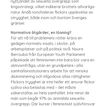
nyttjandet av sexuella övergrepp som
krigsstrategi, vilket indikerar brottets allvarliga
natur. Ändå nonchaleras flickors upplevelse av
otrygghet, både inom och bortom Sveriges
gränser.
Normativa åtgärder, en lösning?
För att nå till problemets rötter krävs en
gedigen normativ insats; i skolor, på
arbetsplatser och på politisk nivå. Noura
Berrouba från European Youth Parliament
påpekade att feminismen inte bara bör vara en
aktivismfråga, utan en grundpelare i alla
samhällsinstitutioners arbete för att minska
diskriminering och tillgodose allas rättigheter.
Flickors trygghet är inte heller ett ansvar flickor
själva ska belastas med – det måste
säkerställas av hela samhället. Inte minst de
män som begår 97% av anmälda sexuella
övergrepp. Där kurser i feministiskt självförsvar