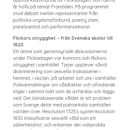
år hölls på temat Framtiden. På programmet
stod debatt mellan representanter från
politiska ungdomsförbund, poetry slam,
panelsamtal och performancekonst.
Flickors otrygghet – från Svenska skolor till
1820
Ett ämne som genomsyrade diskussionerna
under Flickadagen var kvinnors och flickors
otrygghet i samhället. Tjejer upplever såväl
diskriminering som sexuella trakasserier i
hemmet, i skolan, på arbetet och ute i samhället.
Polisanmälningar om våldtäkter och ofredande
stiger i samma takt som de avfärdas och läggs
ned. Det könsbaserade våldet är ett problem
som Sverige delar med patriarkala samhällen
världen över. Resolution 1325:s systerresolution
1820 klassificerar sexuellt våld som ett
säkerhetshot, och erkänner det vidspridda