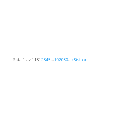
Våren 2025 utlyses två praktikplatser hos
Operation 1325 En kommunikationspraktikant
med inriktning sociala medier & insamling En
organisationspraktikant med inriktning
organisationsutveckling Plats:...
Sida 1 av 113
1
2
3
4
5
...
10
20
30
...
»
Sista »