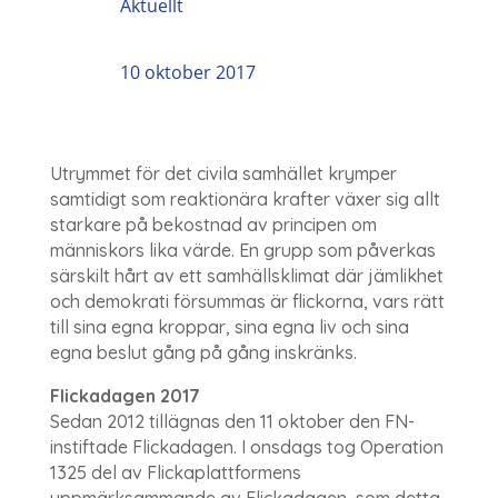
Aktuellt
10 oktober 2017
Utrymmet för det civila samhället krymper
samtidigt som reaktionära krafter växer sig allt
starkare på bekostnad av principen om
människors lika värde. En grupp som påverkas
särskilt hårt av ett samhällsklimat där jämlikhet
och demokrati försummas är flickorna, vars rätt
till sina egna kroppar, sina egna liv och sina
egna beslut gång på gång inskränks.
Flickadagen 2017
Sedan 2012 tillägnas den 11 oktober den FN-
instiftade Flickadagen. I onsdags tog Operation
1325 del av Flickaplattformens
uppmärksammande av Flickadagen, som detta